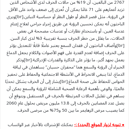
2767 من البالغين، أن 19% من حالات الخرف لدى الأشخاص الذين
تزيد أعمارهم على 71 عامًا يمكن أن تُعزى إلى ضعف واحد على الأقل
في الرؤية، مثل قصر النظر أو طول النظر أو حساسية التباين.[br]ويرى
الباحثون أنه يمكن تحسين الرؤية عن طريق إجراء جراحي لعلاج إعتام
عدسة العين، أو باستخدام نظارات أو عدسات مصححة في بعض
الحالات، ما يقلل من خطر الخرف بنسبة تقريبية 3% لدى كبار السن.
[br]وأضاف الباحثون أن فقدان السمع يعتبر عاملًا قابلًا للتعديل يؤثر
على الخرف إضافة لعدم القدرة على فهم الأصوات والكلام يجعل الدماغ
يعمل بجهد أكبر، ما يؤثر على الذاكرة والقدرات الإدراكية.[br]وذكر
الخبراء أن الرؤية والسمع هما “محفزان حسيان” يساهمان في لياقة
الدماغ، لذا ينبغي الانخراط في الأنشطة الاجتماعية والحفاظ على تحفيز
الحواس للحفاظ على صحة الدماغ.[br]يشار إلى أن الخرف يشكل تحديًا
عالميًا، والوعي بأهمية الرعاية الصحية الشاملة للرؤية والسمع يمكن أن
يساهم في تقليل الحالات المرتبطة بالخرف في المستقبل ويتوقع أن
يصل عدد المصابين بالخرف إلى 13.8 مليون مريض بحلول عام 2060
كما يصيب مرض الزهايمر ما بين 50 و75% من مرضى الخرف.
● تنويه لزوار الموقع (الجدد) :-
يمكنك الإشتراك بالأخبار عبر الواتساب