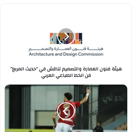
هيئة
فنون
العمارة
والتصميم
تناقش
في
“حديث
المربع”
فن
الخط
هيئة فنون العمارة والتصميم تناقش في “حديث المربع”
الطباعي
فن الخط الطباعي العربي
العربي
أبوعلي:
الزمالك
“الأهم”
في
مسيرتي..
و”قفشة”
كشف
كل