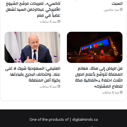
السبت
تاكسي».. تصريحات مرشح الشيوخ
الأميركي عبدالرحمن السيد تشعل
منذ ساعتين
غضباً في مصر
منذ 6 ساعات
من الرياض إلى مكة.. معالم
العليمي: السعودية شريك لا غنى
المملكة تتوشح بأعلام الدول
عنه.. والتحالف البحري بقيادتها
الثلاث احتفاءً بـ«اتفاقية مكة
ركيزة أمن المنطقة
للدفاع المشترك»
منذ 6 ساعات
منذ 6 ساعات
One of the products of | digitalminds.sa