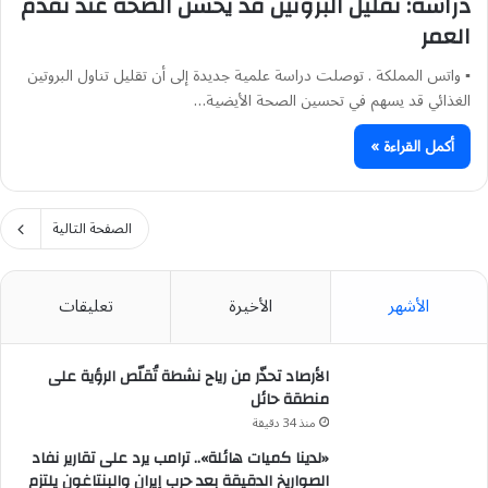
دراسة: تقليل البروتين قد يحسن الصحة عند تقدم
العمر
▪︎ واتس المملكة . توصلت دراسة علمية جديدة إلى أن تقليل تناول البروتين
الغذائي قد يسهم في تحسين الصحة الأيضية…
أكمل القراءة »
الصفحة التالية
الأشهر
الأخيرة
تعليقات
الأرصاد تحذّر من رياح نشطة تُقلّص الرؤية على
منطقة حائل
منذ 34 دقيقة
«لدينا كميات هائلة».. ترامب يرد على تقارير نفاد
الصواريخ الدقيقة بعد حرب إيران والبنتاغون يلتزم