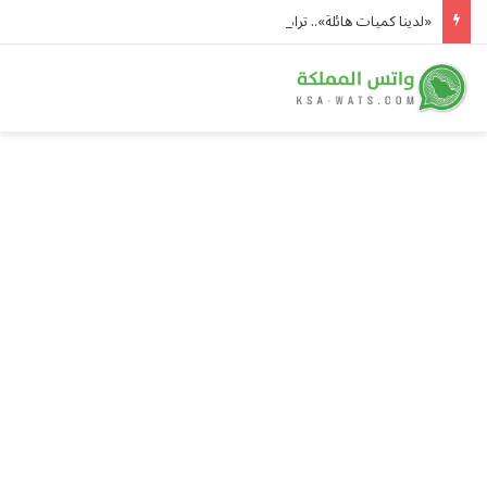
«لدينا كميات هائلة».. ترامب يرد على تقارير نفاد الصواريخ الدقيقة بعد حرب إيران والبنتاغون يلتزم الصمت