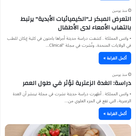
منذ يومين
التعرض المبكر لـ"الكيميائيات الأبدية" يرتبط
بالتهاب الأمعاء لدى الأطفال
▪︎ واتس المملكة . كشفت دراسة حديثة أجراها باحثون في كلية إيكان للطب
في الولايات المتحدة، ونُشرت في مجلة “Clinical…
أكمل القراءة »
منذ يومين
دراسة: الغدة الزعترية تؤثر في طول العمر
▪︎ واتس المملكة . أظهرت دراسة حديثة نشرت في مجلة نيتشر أن الغدة
الزعترية، التي تقع في الجزء العلوي من…
أكمل القراءة »