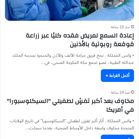
منذ 23 ساعة
إعادة السمع لمريض فقده كليًا عبر زراعة
قوقعة روبوتية بالأذنين
▪︎ واتس المملكة . نجح فريق جراحة الأنف والأذن والحنجرة بمدينة الملك
عبدالله الطبية، عضو تجمع مكة المكرمة الصحي، في…
أكمل القراءة »
منذ 24 ساعة
مخاوف بعد أكبر تفشٍ لطفيلي "السيكلوسبورا"
في أمريكا
▪︎ واتس المملكة . أثار أكبر تفشٍ لطفيلي “السيكلوسبورا” في تاريخ الولايات
المتحدة مخاوف واسعة داخل الأوساط الصحية، بعدما سجلت…