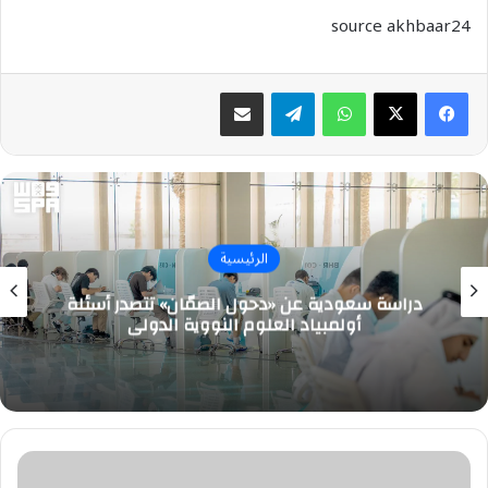
source akhbaar24
واتساب
تيلقرام
مشاركة عبر البريد
الرئيسية
دراسة سعودية عن «دحول الصمّان» تتصدر أسئلة
أولمبياد العلوم النووية الدولي
بنك
التنمية