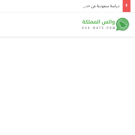
دراسة سعودية عن «دحول الصمّان» تتصدر أسئلة أولمبياد العلوم النووية الدولي