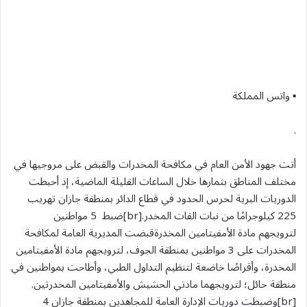
▪︎ واتس المملكة
.
أتت جهود الأمن العام في مكافحة المخدرات والقبض على مروجيها في
مختلف المناطق بثمارها خلال الساعات القليلة الماضية، إذ أحبطت
الدوريات البرية لحرس الحدود في قطاع الدائر بمنطقة جازان تهريب
225 كيلوجرامًا من نبات القات المخدر.[br]ضبط 5 مواطنين
لترويجهم مادة الأمفيتامين المخدرةقبضت المديرية العامة لمكافحة
المخدرات على 3 مواطنين بمنطقة الجوف، لترويجهم مادة الأمفيتامين
المخدرة، وأقراصًا خاضعة لتنظيم التداول الطبي، وأطاحت بمواطنين في
منطقة حائل؛ لترويجهما مادتي الحشيش والأمفيتامين المخدرتين.
[br]وضبطت دوريات الإدارة العامة للمجاهدين بمنطقة جازان 4