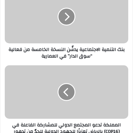
الاجتماعية
يدشّن
النسخة
الخامسة
من
فعالية
“سوق
الدار”
بنك التنمية الاجتماعية يدشّن النسخة الخامسة من فعالية
في
“سوق الدار” في العمارية
العمارية
المملكة
تدعو
المجتمع
الدولي
للمشاركة
الفاعلة
في
(COP16)
بالرياض
تعزيزًا
المملكة تدعو المجتمع الدولي للمشاركة الفاعلة في
للجهود
(COP16) بالرياض تعزيزًا للجهود الدولية للحدّ من تدهور