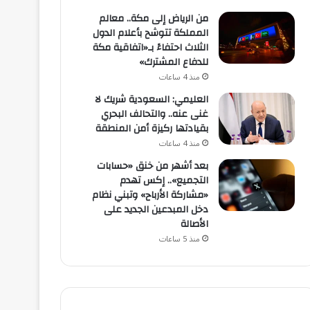
من الرياض إلى مكة.. معالم
المملكة تتوشح بأعلام الدول
الثلاث احتفاءً بـ«اتفاقية مكة
للدفاع المشترك»
منذ 4 ساعات
العليمي: السعودية شريك لا
غنى عنه.. والتحالف البحري
بقيادتها ركيزة أمن المنطقة
منذ 4 ساعات
بعد أشهر من خنق «حسابات
التجميع».. إكس تهدم
«مشاركة الأرباح» وتبني نظام
دخل المبدعين الجديد على
الأصالة
منذ 5 ساعات