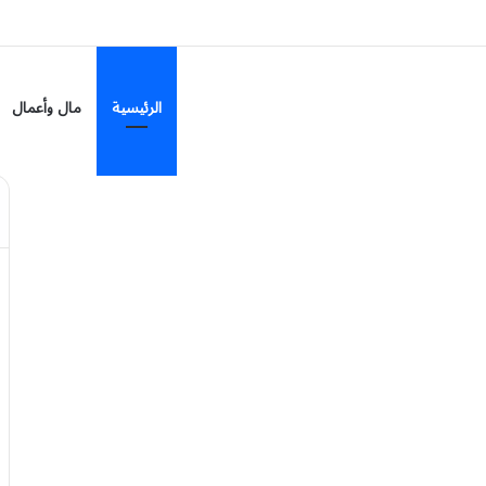
تاكسي».. تصريحات مرشح الشيوخ الأميركي عبدالرحمن السيد تشعل غضباً في مصر
الرئيسية
مال وأعمال