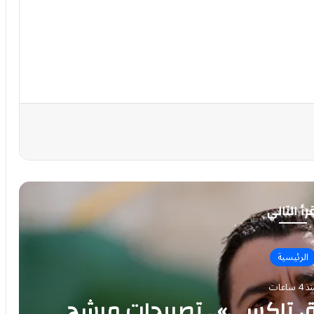
رأ التالي
الرئيسية
 4 ساعات
ئق تاكسي».. تصريحات مرشح