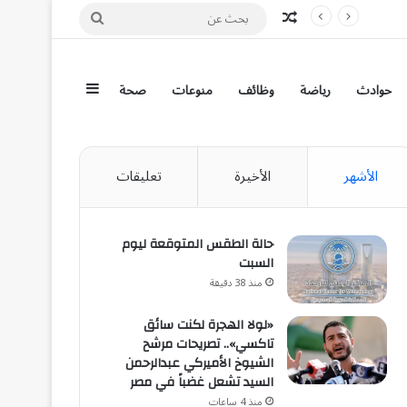
مقال عشوائي
بحث
عن
إضافة عمود جان
حوادث
رياضة
وظائف
منوعات
صحة
الأشهر
الأخيرة
تعليقات
حالة الطقس المتوقعة ليوم
السبت
منذ 38 دقيقة
«لولا الهجرة لكنت سائق
تاكسي».. تصريحات مرشح
الشيوخ الأميركي عبدالرحمن
السيد تشعل غضباً في مصر
منذ 4 ساعات