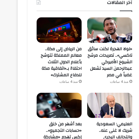
آخر المقالات
«لولا الهجرة لكنت سائق
من الرياض إلى مكة..
تاكسي».. تصريحات مرشح
معالم المملكة تتوشح
الشيوخ الأميركي
بأعلام الدول الثلاث
عبدالرحمن السيد تشعل
احتفاءً بـ«اتفاقية مكة
غضباً في مصر
للدفاع المشترك»
منذ 4 ساعات
منذ 4 ساعات
الرئيسية
العليمي: السعودية
بعد أشهر من خنق
منذ 4 ساعات
شريك لا غنى عنه..
«حسابات التجميع»..
من الرياض إلى مكة.. معالم الم
والتحالف البحري
إكس تهدم «مشاركة