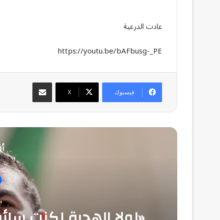
عادت الدرعية
https://youtu.be/bAFbusg-_PE
مشاركة عبر البريد
فيسبوك
‫X
أق
منذ
«لولا الهجرة لكنت سا