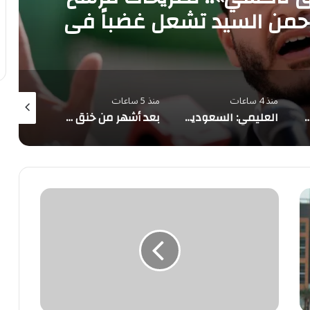
رحمن السيد تشعل غضباً في
مصر
منذ 4 ساعات
منذ 5 ساعات
منذ 5 ساعات
معالم المملكة تتوشح بأعلام الدول الثلاث احتفاءً بـ«اتفاقية مكة للدفاع المشترك»
العليمي: السعودية شريك لا غنى عنه.. والتحالف البحري بقيادتها ركيزة أمن المنطقة
بعد أشهر من خنق «حسابات التجميع».. إكس تهدم «مشاركة الأرباح» وتبني نظام دخل المبدعين الجديد على الأصالة
الدولتان
الفارسية
و
العثمانية
تتصافحان
فوق
أرض
عربية