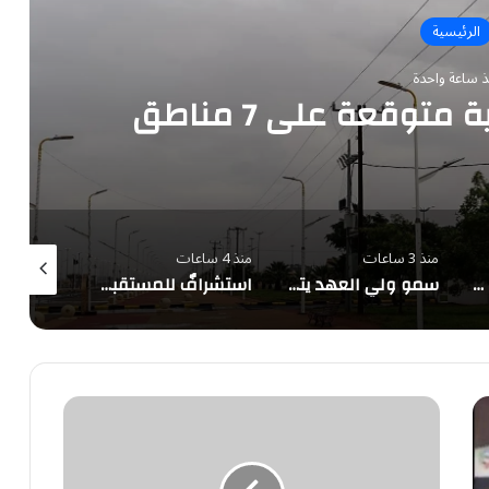
الرئيسية
ذ ساعة واحدة
متوقعة على 7 مناطق
منذ 3 ساعات
منذ 4 ساعات
منذ 4 ساعات
ضبط مقيم نقل 10 مخالفين لأمن الحدود بجازان
سمو ولي العهد يتلقى اتصالًا هاتفيًا من الرئيس الفرنسي
استشرافٌ للمستقبل قبل 45 عامًا.. الملك سلمان: «الدرعية مدينة الماضي والحاضر والمستقبل»
عادت
الدرعية