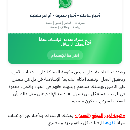
أخبار عاجلة - أخبار حصرية - أوامر ملكية
منوعات | فيديو | صور | تقنية
رياضة | وظائف | صحة
إشترك بخدمة الواتساب مجاناً
لتصلك الرسائل
انقر هنا للإنضمام
وشددت “الداخلية” على حرص حكومة المملكة على استتباب الأمن،
وتحقيق العدل، وتنفيذ أحكام الشريعة الإسلامية في كل مَن يتعدى
على الآمنين ويسفك دماءهم وينتهك حقهم في الحياة والأمن، محذرةً
في الوقت نفسه كل مَن تسول له نفسه الإقدام على مثل ذلك بأن
العقاب الشرعي سيكون مصيره.
● تنويه لزوار الموقع (الجدد) :-
يمكنك الإشتراك بالأخبار عبر الواتساب
مجاناً
انقر هنا
ليصلك كل ماهو جديد و حصري .