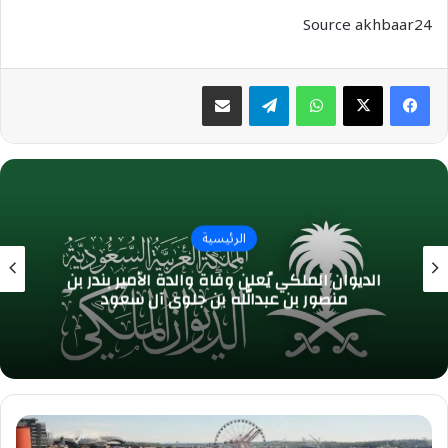
Source akhbaar24
واتساب
تيلقرام
مشاركة عبر البريد
الرئيسية
الديوان الملكي يُعلن وفاة والدة الأمير بندر بن
منصور بن عبدالله بن جلوي آل سعود
منصة
سياتل