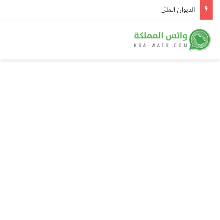
الديوان الملكي يُعلن وفاة والدة الأمير بندر بن منصور بن عبدالله بن جلوي آل سعود