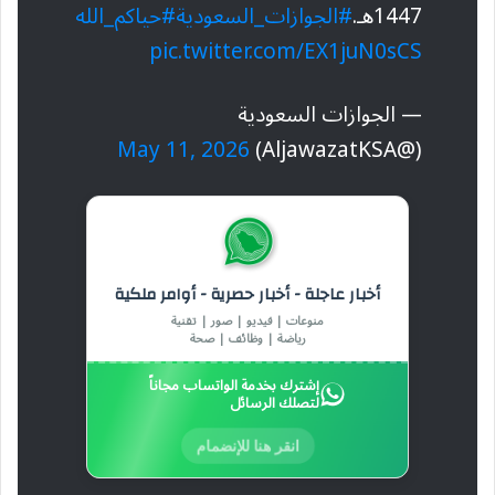
1447هـ.
#الجوازات_السعودية
#حياكم_الله
pic.twitter.com/EX1juN0sCS
— الجوازات السعودية
May 11, 2026
(@AljawazatKSA)
أخبار عاجلة - أخبار حصرية - أوامر ملكية
منوعات | فيديو | صور | تقنية
رياضة | وظائف | صحة
إشترك بخدمة الواتساب مجاناً
لتصلك الرسائل
انقر هنا للإنضمام