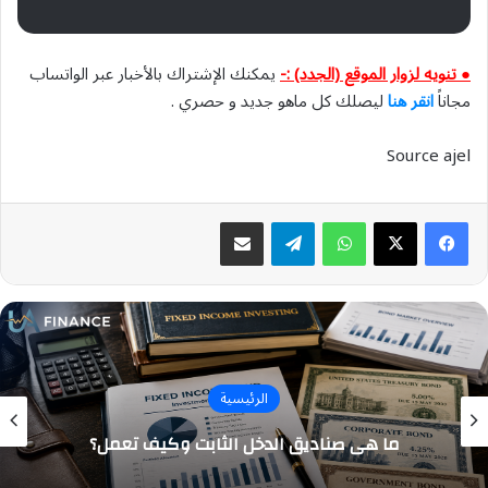
● تنويه لزوار الموقع (الجدد) :-
يمكنك الإشتراك بالأخبار عبر الواتساب
مجاناً
انقر هنا
ليصلك كل ماهو جديد و حصري .
Source ajel
واتساب
تيلقرام
مشاركة عبر البريد
الرئيسية
كلية الملك فهد الأمنية تبدأ القبول المبدئي
لدورة تأهيل الضباط الجامعيين الـ56