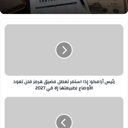
رئيس
أرامكو:
إذا
استمر
تعطل
مضيق
هرمز
فلن
تعود
الأوضاع
رئيس أرامكو: إذا استمر تعطل مضيق هرمز فلن تعود
لطبيعتها
الأوضاع لطبيعتها إلا في 2027
إلا
في
"حالة
2027
عمار"
تستقبل
طلائع
الحجاج