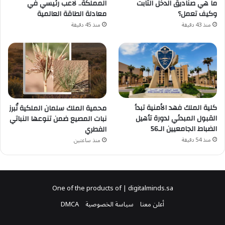
ما هي صناديق الدخل الثابت
المملكة.. لاعب رئيسي في
وكيف تعمل؟
معادلة الطاقة العالمية
منذ 43 دقيقة
منذ 45 دقيقة
كلية الملك فهد الأمنية تبدأ
محمية الملك سلمان الملكية تُبرز
القبول المبدئي لدورة تأهيل
نبات المصيع ضمن تنوعها النباتي
الضباط الجامعيين الـ56
الفطري
منذ 54 دقيقة
منذ ساعتين
One of the products of | digitalminds.sa
أعلن معنا
سياسة الخصوصية
DMCA