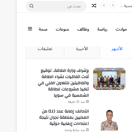
مقال عشوائي
بحث
عن
إضافة عمود جان
حوادث
رياضة
وظائف
منوعات
صحة
الأشهر
الأخيرة
تعليقات
بإشراف وزارة الطاقة.. توقيع
ثلاث اتفاقيات لشراء الطاقة
واتفاقيتين للتعاون الفني في
تنفيذ مشروعات للطاقة
الشمسية في سوريا
منذ 31 دقيقة
التحالف: إصابة عدد (11) من
المدنيين بمنطقة نجران نتيجة
اعتداءات إرهابية حوثية
منذ ساعة واحدة