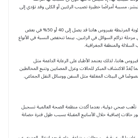
لبشر، مسببة أمراضًا خطيرة تصيب الرئتين أو الكلى وقد تؤدي إلى
وتشير التقديرات إلى أن معدل الوفيات في المتلازمة الرئوية المرتبطة بفيروس هانتا قد يصل إلى 40 أو 50% في بعض
حلة تراكم السوائل في الرئتين، بينما تنخفض النسبة في الأنواع
روس هانتا، لذلك يعتمد الأطباء على الرعاية الداعمة مثل
 يُعَدّ الاكتشاف المبكر للحالات وعزل المصابين وتتبع المخالطين
خصوصًا في البيئات المغلقة مثل السفن ووسائل النقل الجماعي.
لة تأهب صحي دولية، بعدما أكدت منظمة الصحة العالمية تسجيل
ر حالات إضافية خلال الأسابيع المقبلة بسبب طول فترة حضانة
ين غادروا السفينة في محطات مختلفة، خاصة بعد انتقال العدوى عبر