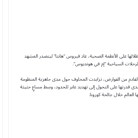
ل التداعيات العالمية لجائحة كوفيد-19 تُلقي بظلالها على الأنظمة الصحية، عاد فيروس “هانتا” ليتصدر المشهد
رحلات السياحية “إم في هونديوس”.
 القادم من القوارض، تزايدت المخاوف حول مدى جاهزية المنظومة
دى قدرتها على التحول إلى تهديد عابر للحدود، وسط مساعٍ حثيثة
 العالم خلال جائحة كورونا.