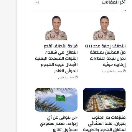
آخر المقالات
التحالف: إصابة عدد (11)
قيادة التحالف تقدم
من المدنيين بمنطقة
التعازي في شهداء
نجران نتيجة اعتداءات
القوات المسلحة اليمنية
إرهابية حوثية
الأبطال نتيجة الهجوم
الحوثي الغادر
منذ ساعة واحدة
منذ ساعتين
متنزهات بدر الجنوب
«لن نتوانى عن أي
بنجران.. ملاذ استثنائي
إجراء».. مصدر سعودي
لعشاق الهدوء والطبيعة
مسؤول: تقارير