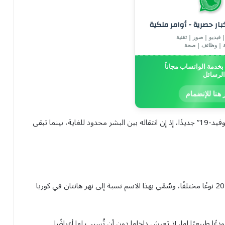
خبار حصرية - أوامر ملكية
 فيديو | صور | تقنية
ة | وظائف | صحة
خدمة الواتساب مجاناً
الرسائل
 هنا للإنضمام
ويؤكد الخبراء أن فيروس هانتا مرض خطير، لكنه ليس “كوفيد-19” جديدًا، إذ إن انتقاله بين البشر محدود للغاية، بينما تبقى
فيروس هانتا ليس فيروسًا واحدًا، بل عائلة تضم أكثر من 20 نوعًا مختلفًا، وسُمّي بهذا الاسم نسبة إلى نهر هانتان في كوريا
ا طبيعيًا لها، إذ تعيش داخلها دون أن تُسبب لها أعراضًا