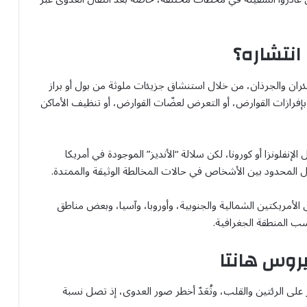
انتشاره؟
فئران والجرذان، من خلال استنشاق جزيئات ملوثة من بول أو براز
 بإفرازات القوارض، أو التعرض لعضّات القوارض، أو تنظيف الأماكن
لإنفلونزا أو كورونا، لكن سلالة “الأنديز” الموجودة في أمريكا
انتقال المحدود بين الأشخاص في حالات المخالطة الوثيقة والممتدة.
لأمريكتين الشمالية والجنوبية، وأوروبا، وآسيا، وبعض مناطق
سب المنطقة الجغرافية.
يروس هانتا
ثر على الرئتين والقلب، وتُعَدّ أخطر صور العدوى، إذ تصل نسبة