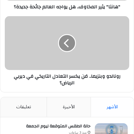
"هانتا" يثير المخاوف.. هل يواجه العالم جائحة جديدة؟
رونالدو
وبنزيما..
مَن
يكسر
التعادل
التاريخي
في
ديربي
الرياض؟
رونالدو وبنزيما.. مَن يكسر التعادل التاريخي في ديربي
الرياض؟
الأشهر
الأخيرة
تعليقات
حالة الطقس المتوقعة ليوم الجمعة
منذ 3 ساعات