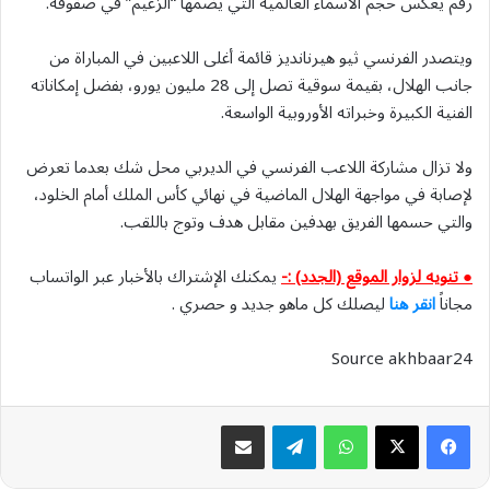
رقم يعكس حجم الأسماء العالمية التي يضمها “الزعيم” في صفوفه.
ويتصدر الفرنسي ثيو هيرنانديز قائمة أغلى اللاعبين في المباراة من
جانب الهلال، بقيمة سوقية تصل إلى 28 مليون يورو، بفضل إمكاناته
الفنية الكبيرة وخبراته الأوروبية الواسعة.
ولا تزال مشاركة اللاعب الفرنسي في الديربي محل شك بعدما تعرض
لإصابة في مواجهة الهلال الماضية في نهائي كأس الملك أمام الخلود،
والتي حسمها الفريق بهدفين مقابل هدف وتوج باللقب.
● تنويه لزوار الموقع (الجدد) :-
يمكنك الإشتراك بالأخبار عبر الواتساب
مجاناً
انقر هنا
ليصلك كل ماهو جديد و حصري .
Source akhbaar24
واتساب
تيلقرام
مشاركة عبر البريد