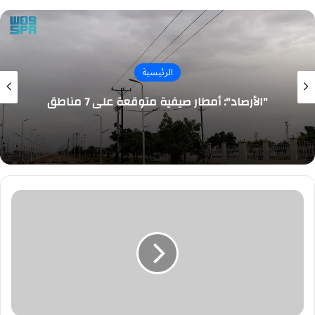
الرئيسية
"الأرصاد": أمطار صيفية متوقعة على 7 مناطق
"هانتا"
يثير
المخاوف..
هل
يواجه
العالم
جائحة
جديدة؟