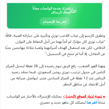
إشترك بخدمة الواتساب مجاناً
لتصلك الرسائل
انقر هنا للإنضمام
وتطرق كارينيو إلى غياب اللاعب توزي وتأثيره على خياراته الفنية، قائلًا:
“غياب توزي كان مؤثرًا، لم أبدأ بهما من أجل الحفاظ على التوازن
الدفاعي، لكن بعد استقبال الهدف أشركتهما ولعبنا بثلاثة مهاجمين بحثًا
عن التعادل، إلا أننا لم ننجح في التسجيل.”
وبهذا الفوز الصعب، رفع فريق نيوم رصيده إلى 28 نقطة ليحتل المركز
الثامن في جدول ترتيب دوري روشن السعودي، فيما تجمّد رصيد
الرياض عند 12 نقطة في المركز السادس عشر، ليواصل صراعه من
أجل الابتعاد عن مناطق الخطر.
● تنويه لزوار الموقع (الجدد) :-
يمكنك الإشتراك بالأخبار عبر الواتساب
مجاناً
انقر هنا
ليصلك كل ماهو جديد و حصري .