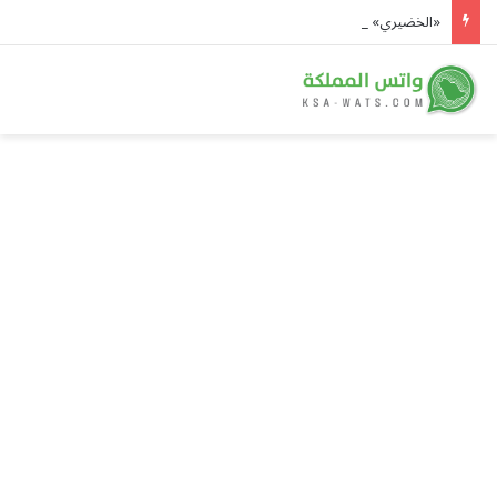
«الخضيري» يوصي بـ 20 دقيقة رياضة يومياً وتقليل السكريات للوقاية من الأمراض