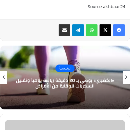
Source akhbaar24
واتساب
تيلقرام
مشاركة عبر البريد
الرئيسية
«الخضيري» يوصي بـ 20 دقيقة رياضة يومياً وتقليل
السكريات للوقاية من الأمراض
الظهور
الأول..