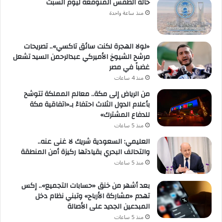
حالة الطقس المتوقعة ليوم السبت
منذ ساعة واحدة
«لولا الهجرة لكنت سائق تاكسي».. تصريحات
مرشح الشيوخ الأميركي عبدالرحمن السيد تشعل
غضباً في مصر
منذ 4 ساعات
من الرياض إلى مكة.. معالم المملكة تتوشح
بأعلام الدول الثلاث احتفاءً بـ«اتفاقية مكة
للدفاع المشترك»
منذ 5 ساعات
العليمي: السعودية شريك لا غنى عنه..
والتحالف البحري بقيادتها ركيزة أمن المنطقة
منذ 5 ساعات
بعد أشهر من خنق «حسابات التجميع».. إكس
تهدم «مشاركة الأرباح» وتبني نظام دخل
المبدعين الجديد على الأصالة
منذ 5 ساعات