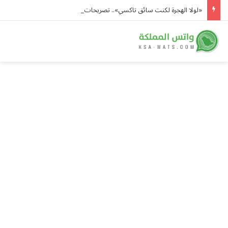
«لولا الهجرة لكنت سائق تاكسي».. تصريحات مرشح الشيوخ الأميركي عبدالرحمن السيد تشعل غضباً في مصر