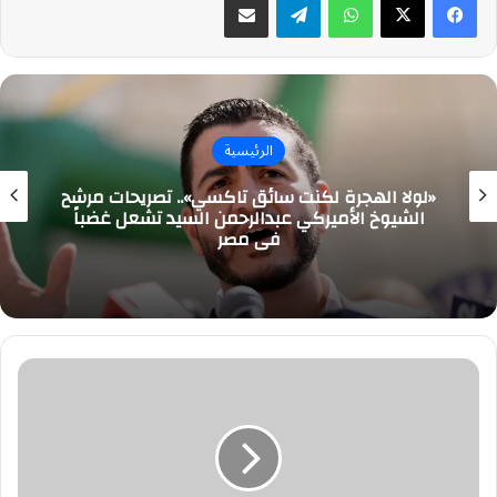
الرئيسية
«لولا الهجرة لكنت سائق تاكسي».. تصريحات مرشح
الشيوخ الأميركي عبدالرحمن السيد تشعل غضباً
في مصر
#وظائف
شاغرة
بجامعة
الملك
سعود
الصحية