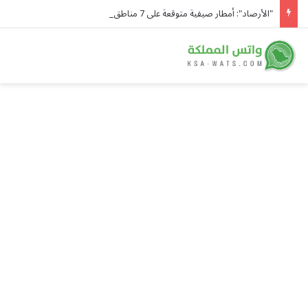
"الأرصاد": أمطار صيفية متوقعة على 7 مناطق