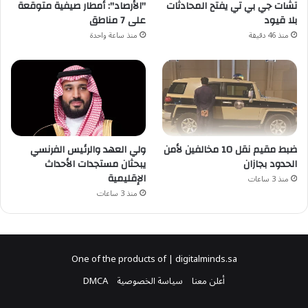
تشات جي بي تي يفتح المحادثات
"الأرصاد": أمطار صيفية متوقعة
بلا قيود
على 7 مناطق
منذ 46 دقيقة
منذ ساعة واحدة
ضبط مقيم نقل 10 مخالفين لأمن
ولي العهد والرئيس الفرنسي
الحدود بجازان
يبحثان مستجدات الأحداث
الإقليمية
منذ 3 ساعات
منذ 3 ساعات
One of the products of | digitalminds.sa
أعلن معنا
سياسة الخصوصية
DMCA