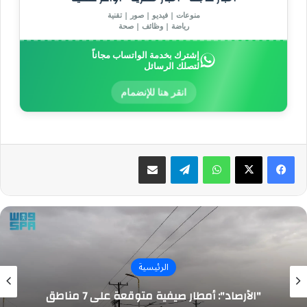
منوعات | فيديو | صور | تقنية
رياضة | وظائف | صحة
إشترك بخدمة الواتساب مجاناً
لتصلك الرسائل
انقر هنا للإنضمام
واتساب
تيلقرام
مشاركة عبر البريد
الرئيسية
"الأرصاد": أمطار صيفية متوقعة على 7 مناطق