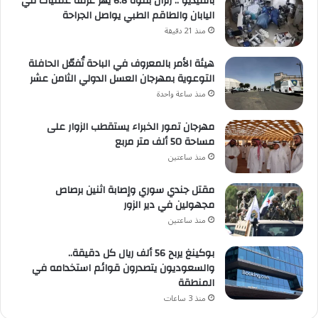
بالفيديو .. زلزال بقوة 6.8 يهز غرفة عمليات في
اليابان والطاقم الطبي يواصل الجراحة
منذ 21 دقيقة
هيئة الأمر بالمعروف في الباحة تُفعّل الحافلة
التوعوية بمهرجان العسل الدولي الثامن عشر
منذ ساعة واحدة
مهرجان تمور الخبراء يستقطب الزوار على
مساحة 50 ألف متر مربع
منذ ساعتين
مقتل جندي سوري وإصابة اثنين برصاص
مجهولين في دير الزور
منذ ساعتين
بوكينغ يربح 56 ألف ريال كل دقيقة..
والسعوديون يتصدرون قوائم استخدامه في
المنطقة
منذ 3 ساعات