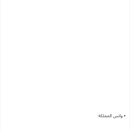
▪︎ واتس المملكة: