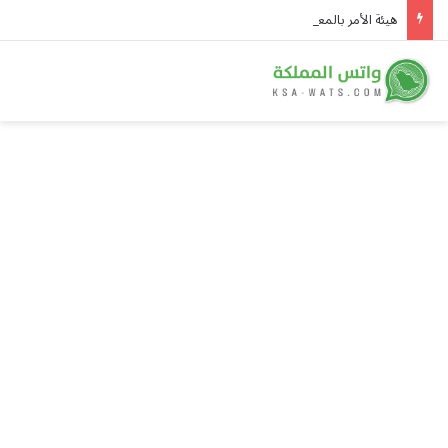
هيئة الأمر بالمعروف في الباحة تُفعّل الحافلة التوعوية بمهرجان العسل الدولي الثامن عشر