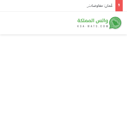
عُمان: مفاوضات الملاحة في مضيق هرمز تتقدم بإيجابية وتحذير من تهديدات السفن