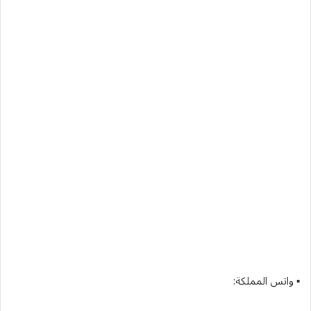
▪︎ واتس المملكة: