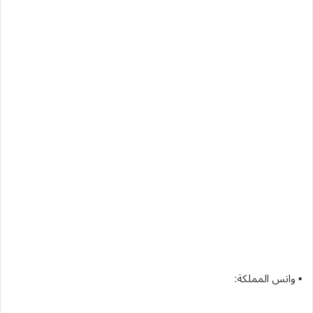
▪︎ واتس المملكة: