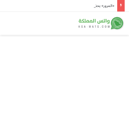
«المرور» يحذر: لوحات المركبة التالفة أو غير الواضحة مخالفة بغرامة تبلغ 2000 ريال