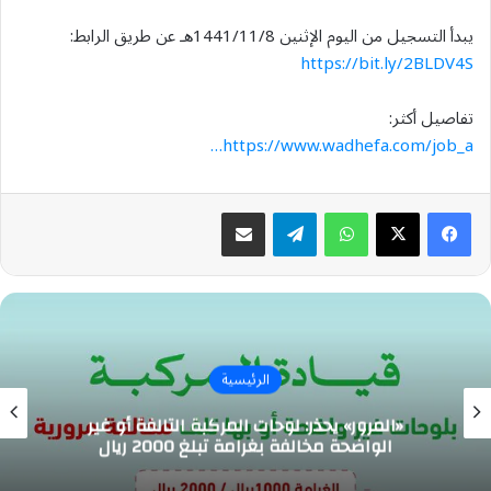
يبدأ التسجيل من اليوم الإثنين 1441/11/8هـ عن طريق الرابط:
https://bit.ly/2BLDV4S
تفاصيل أكثر:
https://www.wadhefa.com/job_a…
واتساب
تيلقرام
مشاركة عبر البريد
الرئيسية
«المرور» يحذر: لوحات المركبة التالفة أو غير
الواضحة مخالفة بغرامة تبلغ 2000 ريال