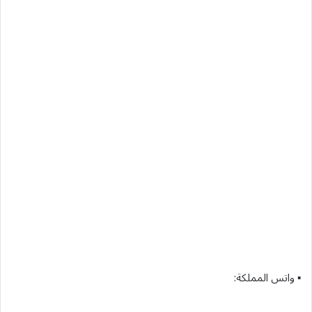
▪︎ واتس المملكة: