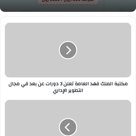
مكتبة
الملك
فهد
العامة
تعلن
3
دورات
عن
بعد
في
مكتبة الملك فهد العامة تعلن 3 دورات عن بعد في مجال
مجال
التطوير الإداري
التطوير
الإداري
شركة
القدية
للإستثمار
تعلن
توفر
وظائف