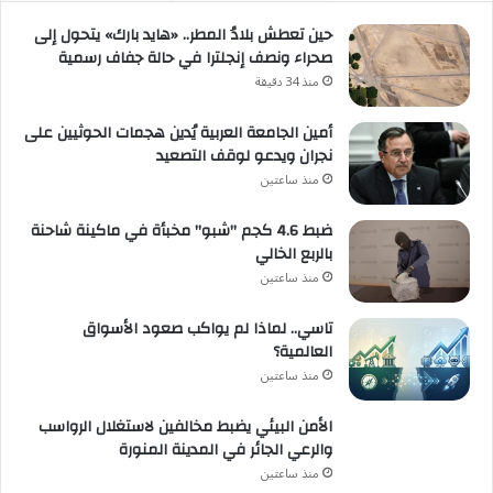
حين تعطش بلادُ المطر.. «هايد بارك» يتحول إلى
صحراء ونصف إنجلترا في حالة جفاف رسمية
منذ 34 دقيقة
أمين الجامعة العربية يُدين هجمات الحوثيين على
نجران ويدعو لوقف التصعيد
منذ ساعتين
ضبط 4.6 كجم "شبو" مخبأة في ماكينة شاحنة
بالربع الخالي
منذ ساعتين
تاسي.. لماذا لم يواكب صعود الأسواق
العالمية؟
منذ ساعتين
الأمن البيئي يضبط مخالفين لاستغلال الرواسب
والرعي الجائر في المدينة المنورة
منذ ساعتين