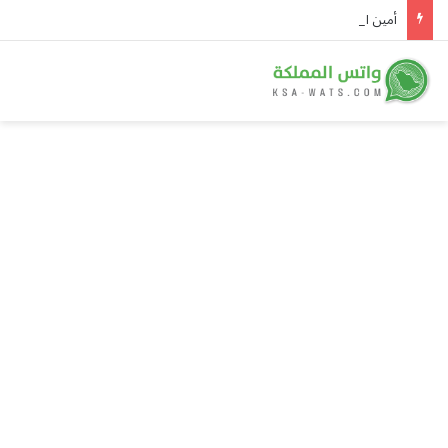
أمين الجامعة العربية يُدين هجمات الحوثيين على نجران ويدعو لوقف التصعيد