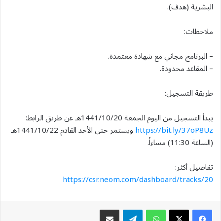
البشرية (هدف).
ملاحظات:
– البرنامج مجاني مع شهادة معتمدة.
– المقاعد محدودة.
طريقة التسجيل:
يبدأ التسجيل من اليوم الجمعة 1441/10/20هـ عن طريق الرابط:
https://bit.ly/37oP8Uz
ويستمر حتى الأحد القادم 1441/10/22هـ
(الساعة 11:30) مساءاً.
تفاصيل أكثر:
https://csr.neom.com/dashboard/tracks/20
واتساب
تيلقرام
مشاركة عبر البريد