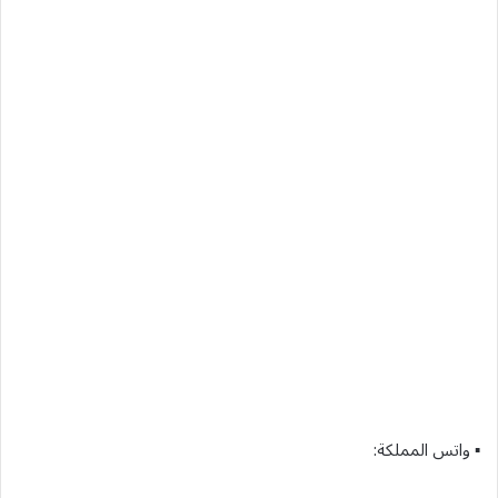
▪︎ واتس المملكة: