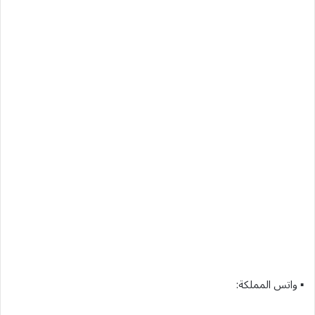
▪︎ واتس المملكة: