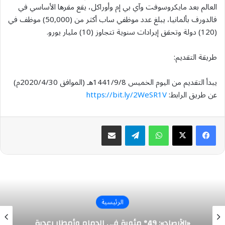
العالم بعد مايكروسوفت وآي بي إم وأوراكل، يقع مقرها الأساسي في
فالدورف بألمانيا، يبلغ عدد موظفي ساب أكثر من (50,000) موظف في
(120) دولة وتحقق إيرادات سنوية تتجاوز (10) مليار يورو.
طريقة التقديم:
يبدأ التقديم من اليوم الخميس 1441/9/8هـ (الموافق 2020/4/30م)
عن طريق الرابط:
https://bit.ly/2WeSR1V
واتساب
تيلقرام
مشاركة عبر البريد
الرئيسية
«الأرصاد»: 49° مئوية في الدمام وأمطار رعدية