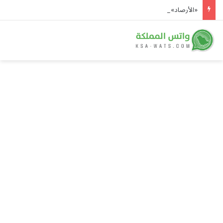
«الأرصاد»: 49° مئوية في الدمام وأمطار رعدية على 5 مناطق ورياح تثير الأتربة