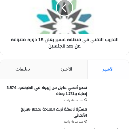
منطقة
عسير
يعلن
18
دورة
متنوعة
عن
التدريب التقني في منطقة عسير يعلن 18 دورة متنوعة
بعد
عن بعد للجنسين
للجنسين
الأشهر
الأخيرة
تعليقات
تحذير أممي عاجل من إيبولا في الكونغو.. 3,874
إصابة و1,751 وفاة
منذ ساعة واحدة
مسيّرة ناسفة تربك الملاحة بمطار لايبزيغ
الألماني
منذ ساعة واحدة