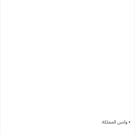
▪︎ واتس المملكة: