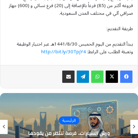
فروعه أكثر من (85) فرعاً بالإضافة إلى (20) فرع نسائي و (600) جهاز
صرافي آلي في مختلف المدن السعودية.
طريقة التقديم:
يبدأ التقديم من اليوم الخميس 1441/8/30هـ عبر اختيار الوظيفة
وتعبئة الطلب على الرابط:
http://bit.ly/30TpjY4
واتساب
تيلقرام
مشاركة عبر البريد
الرئيسية
ورش السيارات.. فرصة تنتظر من يقودها