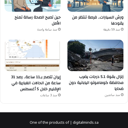
ورش السيارات.. فرصة تنتظر من
حين تصبح الصحة رسالة تمنح
يقودها
الأمل
منذ 59 دقيقة
منذ ساعة واحدة
زلزال بقوة 5.1 درجات يضرب
إيران تتصدر بـ11 ساعة.. رصد 31
محافظة كوماموتو اليابانية دون
ساعة من الحالات الغبارية في
ضحايا
الإقليم خلال 5 أغسطس
منذ ساعتين
منذ 3 ساعات
One of the products of | digitalminds.sa