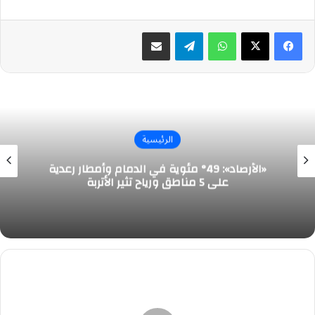
واتساب
تيلقرام
مشاركة عبر البريد
الرئيسية
«الأرصاد»: 49° مئوية في الدمام وأمطار رعدية
على 5 مناطق ورياح تثير الأتربة
الهيئة
العامة
للمنشآت
تعلن