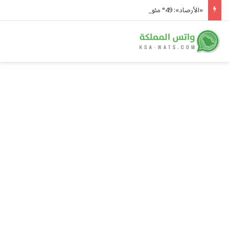
«الأرصاد»: 49° مئوية في الدمام وأمطار رعدية على 5 مناطق ورياح تثير الأتربة