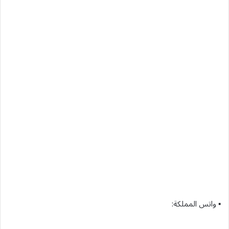
▪︎ واتس المملكة: