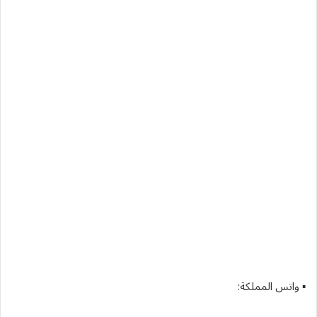
▪︎ واتس المملكة: