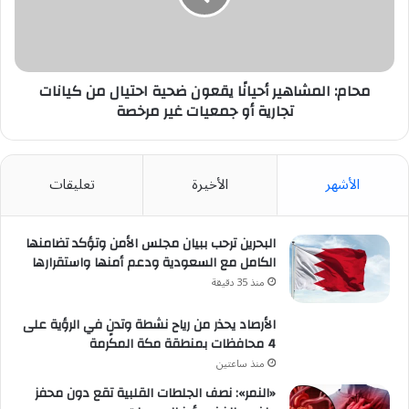
احتيال
من
كيانات
تجارية
أو
محام: المشاهير أحيانًا يقعون ضحية احتيال من كيانات
جمعيات
تجارية أو جمعيات غير مرخصة
غير
مرخصة
الأشهر
الأخيرة
تعليقات
البحرين ترحب ببيان مجلس الأمن وتؤكد تضامنها
الكامل مع السعودية ودعم أمنها واستقرارها
منذ 35 دقيقة
الأرصاد يحذر من رياح نشطة وتدنٍ في الرؤية على
4 محافظات بمنطقة مكة المكرمة
منذ ساعتين
«النمر»: نصف الجلطات القلبية تقع دون محفز