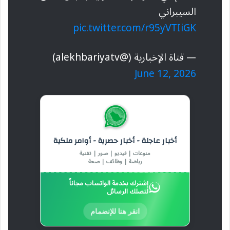
السيبراني
pic.twitter.com/r95yVTIiGK
— قناة الإخبارية (@alekhbariyatv)
June 12, 2026
أخبار عاجلة - أخبار حصرية - أوامر ملكية
منوعات | فيديو | صور | تقنية
رياضة | وظائف | صحة
إشترك بخدمة الواتساب مجاناً
لتصلك الرسائل
انقر هنا للإنضمام