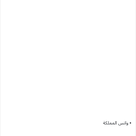
▪︎ واتس المملكة