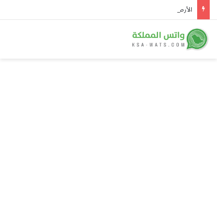
الأرصاد يحذر من رياح نشطة وتدنٍ في الرؤية على 4 محافظات بمنطقة مكة المكرمة