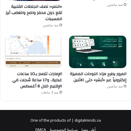
منذ ساعتين
«النمر»: نصف الجلطات القلبية
تقع دون محفز واضح والغضب أبرز
المسببات
منذ ساعتين
المرور يطرح مزاد اللوحات المميزة
الإمارات تتصدر بـ10 ساعات
إلكترونياً عبر «أبشر» حتى الاثنين
غبارية.. و17 ساعة سُجلت في
الإقليم خلال 8 أغسطس
منذ ساعتين
منذ 3 ساعات
One of the products of | digitalminds.sa
أعلن معنا
سياسة الخصوصية
DMCA