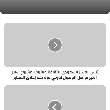
رئيس
المركز
السعودي
للثقافة
والتراث:
مشروع
سلال
الخير
يواصل
الوصول
رئيس المركز السعودي للثقافة والتراث: مشروع سلال
لنازحي
الخير يواصل الوصول لنازحي غزة رغم إغلاق المعابر
غزة
رغم
محام:
إغلاق
المشاهير
المعابر
أحيانًا
يقعون
ضحية