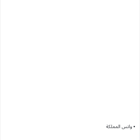
▪︎ واتس المملكة