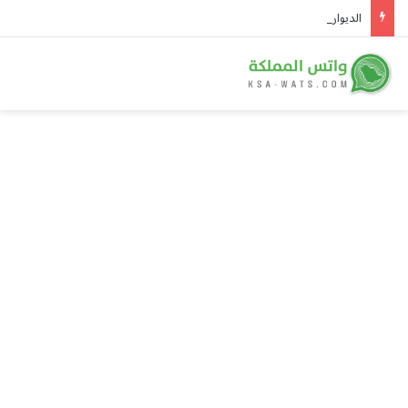
الديوان الملكي يُعلن وفاة والدة الأمير بندر بن منصور بن عبدالله بن جلوي آل سعود