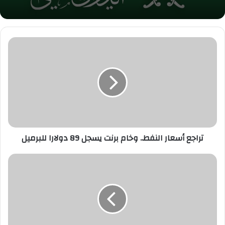
تراجع
أسعار
النفط..
وخام
برنت
يسجل
89
دولارا
للبرميل
تراجع أسعار النفط.. وخام برنت يسجل 89 دولارا للبرميل
النفط
والذهب
يتراجعان
مع
انحسار
التوتر
بين