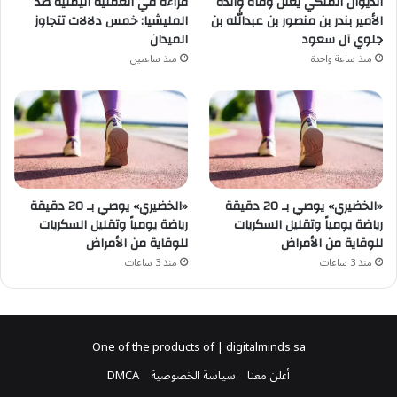
الديوان الملكي يُعلن وفاة والدة
قراءة في العملية اليمنية ضد
الأمير بندر بن منصور بن عبدالله بن
المليشيا: خمس دلالات تتجاوز
جلوي آل سعود
الميدان
منذ ساعة واحدة
منذ ساعتين
«الخضيري» يوصي بـ 20 دقيقة
«الخضيري» يوصي بـ 20 دقيقة
رياضة يومياً وتقليل السكريات
رياضة يومياً وتقليل السكريات
للوقاية من الأمراض
للوقاية من الأمراض
منذ 3 ساعات
منذ 3 ساعات
One of the products of | digitalminds.sa
أعلن معنا
سياسة الخصوصية
DMCA