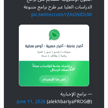
الدراسات العليا عبر طرح برامج متنوعة
pic.twitter.com/rZAsINlDUW
أخبار عاجلة - أخبار حصرية - أوامر ملكية
منوعات | فيديو | صور | تقنية
رياضة | وظائف | صحة
إشترك بخدمة الواتساب مجاناً
لتصلك الرسائل
انقر هنا للإنضمام
— برامج الإخبارية
June 11, 2026
(@alekhbariyaPROG)