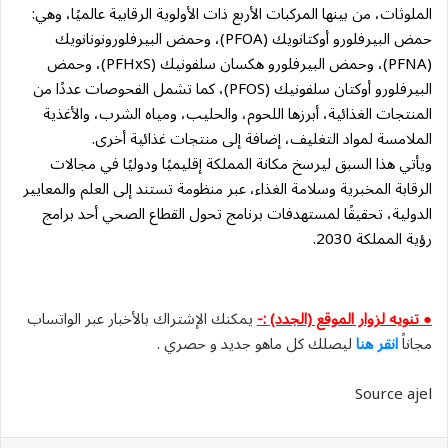
الملوثات، من بينها المركبات الأربع ذات الأولوية الرقابية عالميًا، وهي:
حمض البيرفلورو أوكتانويك (PFOA)، وحمض البيرفلورونونانويك
(PFNA)، وحمض البيرفلورو هكسان سلفونيك (PFHxS)، وحمض
البيرفلورو أوكتان سلفونيك (PFOS)، كما تشمل الفحوصات عددًا من
المنتجات الغذائية، أبرزها اللحوم، والحليب، ومياه الشرب، والأغذية
الملامسة لمواد التغليف، إضافة إلى منتجات غذائية أخرى.
ويأتي هذا السبق ليرسخ مكانة المملكة إقليميًا ودوليًا في مجالات
الرقابة المخبرية وسلامة الغذاء، عبر منظومة تستند إلى العلم والمعايير
الدولية، تحقيقًا لمستهدفات برنامج تحول القطاع الصحي أحد برامج
رؤية المملكة 2030.
● تنويه لزوار الموقع (الجدد) :-
يمكنك الإشتراك بالأخبار عبر الواتساب
مجاناً
انقر هنا
ليصلك كل ماهو جديد و حصري .
Source ajel