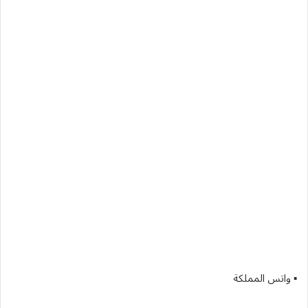
▪︎ واتس المملكة