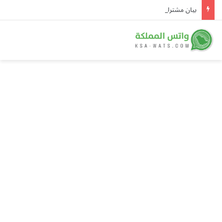
بيان مشترك لـ8 دول: الانتهاكات الإسرائيلية في غزة تهدد المسار السياسي وتفاقم الكارثة الإنسانية