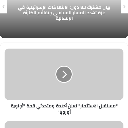
بيان مشترك لـ8 دول: الانتهاكات الإسرائيلية في
غزة تهدد المسار السياسي وتفاقم الكارثة
الإنسانية
"مستقبل
الاستثمار"
تعلن
أجندة
ومتحدثي
قمة
"أولوية
أوروبا"
"مستقبل الاستثمار" تعلن أجندة ومتحدثي قمة "أولوية
أوروبا"
كانسيلو