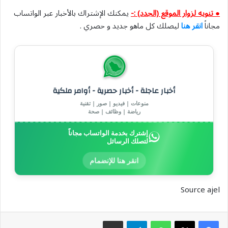
● تنويه لزوار الموقع (الجدد) :-
يمكنك الإشتراك بالأخبار عبر الواتساب
مجاناً
انقر هنا
ليصلك كل ماهو جديد و حصري .
أخبار عاجلة - أخبار حصرية - أوامر ملكية
منوعات | فيديو | صور | تقنية
رياضة | وظائف | صحة
إشترك بخدمة الواتساب مجاناً
لتصلك الرسائل
انقر هنا للإنضمام
Source ajel
واتساب
تيلقرام
مشاركة عبر البريد