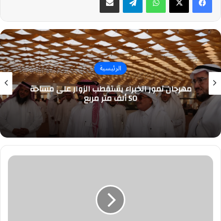
الرئيسية
مهرجان تمور الخبراء يستقطب الزوار على مساحة
50 ألف متر مربع
السرطان
يصيب
هارفي
واينستين
داخل
السجن