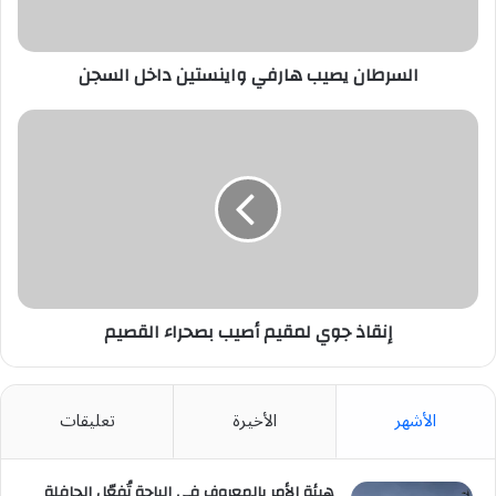
السرطان يصيب هارفي واينستين داخل السجن
إنقاذ
جوي
لمقيم
أصيب
بصحراء
القصيم
إنقاذ جوي لمقيم أصيب بصحراء القصيم
الأشهر
الأخيرة
تعليقات
هيئة الأمر بالمعروف في الباحة تُفعّل الحافلة