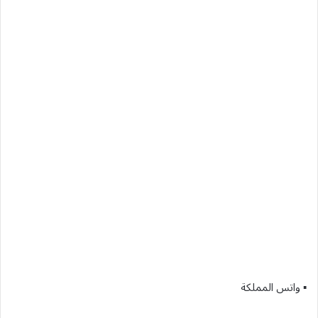
▪︎ واتس المملكة