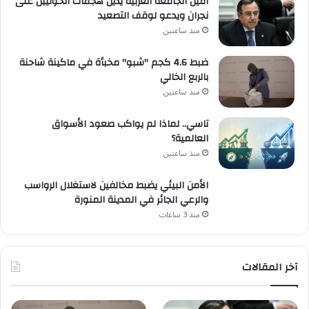
أمين الجامعة العربية يُدين هجمات الحوثيين على
نجران ويدعو لوقف التصعيد
منذ ساعتين
ضبط 4.6 كجم "شبو" مخبأة في ماكينة شاحنة
بالربع الخالي
منذ ساعتين
تاسي.. لماذا لم يواكب صعود الأسواق
العالمية؟
منذ ساعتين
الأمن البيئي يضبط مخالفين لاستغلال الرواسب
والرعي الجائر في المدينة المنورة
منذ 3 ساعات
آخر المقالات