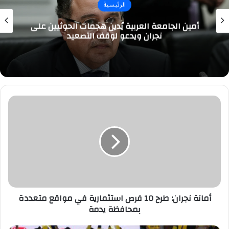
الرئيسية
أمين الجامعة العربية يُدين هجمات الحوثيين على
نجران ويدعو لوقف التصعيد
أمانة
نجران:
طرح
10
فرص
استثمارية
في
مواقع
متعددة
بمحافظة
أمانة نجران: طرح 10 فرص استثمارية في مواقع متعددة
يدمة
بمحافظة يدمة