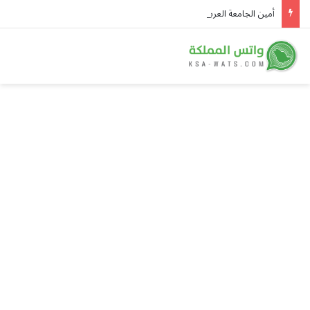
أمين الجامعة العربية يُدين هجمات الحوثيين على نجران ويدعو لوقف التصعيد