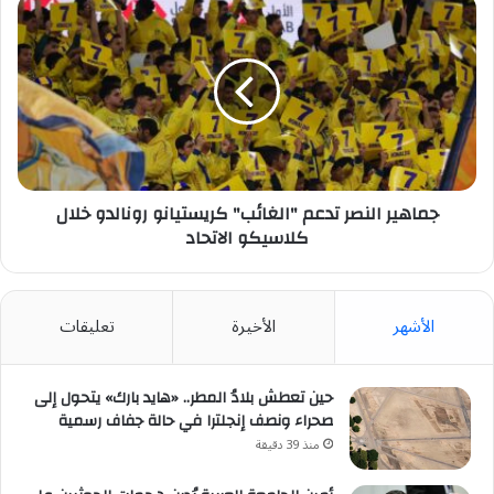
جماهير
النصر
تدعم
"الغائب"
كريستيانو
رونالدو
خلال
كلاسيكو
الاتحاد
جماهير النصر تدعم "الغائب" كريستيانو رونالدو خلال
كلاسيكو الاتحاد
الأشهر
الأخيرة
تعليقات
حين تعطش بلادُ المطر.. «هايد بارك» يتحول إلى
صحراء ونصف إنجلترا في حالة جفاف رسمية
منذ 39 دقيقة