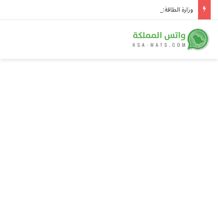
وزارة الطاقة: أرامكو تُخمد حريقاً في مصفاة جازان فجر اليوم دون إصابات