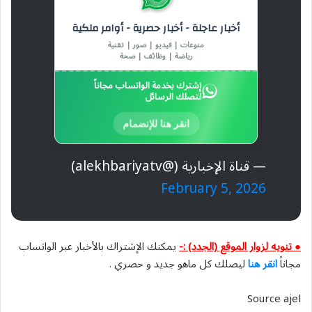
أخبار عاجلة - أخبار حصرية - أوامر ملكية
منوعات | فيديو | صور | تقنية
رياضة | وظائف | صحة
إشترك بخدمة الواتساب مجاناً
لتصلك الرسائل
انقر هنا للإنضمام
— قناة الإخبارية (@alekhbariyatv)
February 5, 2026
● تنويه لزوار الموقع (الجدد) :-
يمكنك الإشتراك بالأخبار عبر الواتساب
مجاناً
انقر هنا
ليصلك كل ماهو جديد و حصري .
Source ajel