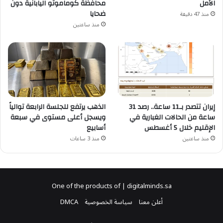
محافظة كوماموتو اليابانية دون
الأمل
ضحايا
منذ 47 دقيقة
منذ ساعتين
إيران تتصدر بـ11 ساعة.. رصد 31
الذهب يرتفع للجلسة الرابعة توالياً
ساعة من الحالات الغبارية في
ويسجل أعلى مستوى في سبعة
الإقليم خلال 5 أغسطس
أسابيع
منذ ساعتين
منذ 3 ساعات
One of the products of | digitalminds.sa
أعلن معنا
سياسة الخصوصية
DMCA