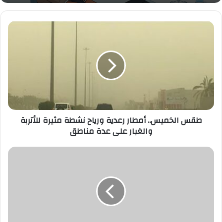
طقس
الخميس..
أمطار
رعدية
ورياح
نشطة
مثيرة
للأتربة
والغبار
على
طقس الخميس.. أمطار رعدية ورياح نشطة مثيرة للأتربة
عدة
والغبار على عدة مناطق
مناطق
رونالدو
يوجّه
رسالة
طمأنة
لجماهير
النصر
قبل