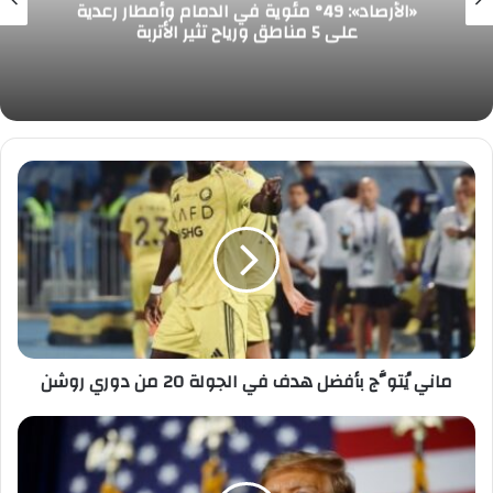
«الأرصاد»: 49° مئوية في الدمام وأمطار رعدية
على 5 مناطق ورياح تثير الأتربة
ماني
يُتوَّج
بأفضل
هدف
في
الجولة
20
من
دوري
روشن
ماني يُتوَّج بأفضل هدف في الجولة 20 من دوري روشن
شي
بمكالمة
مع