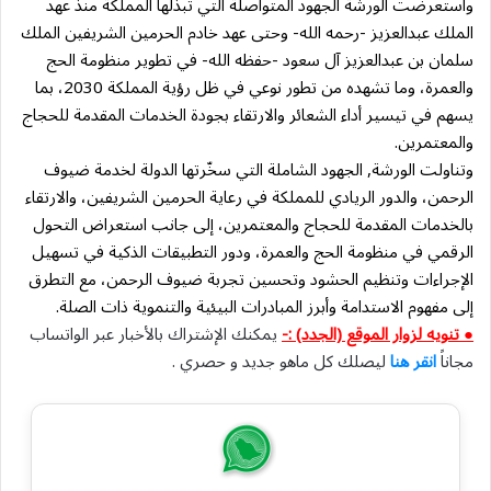
واستعرضت الورشة الجهود المتواصلة التي تبذلها المملكة منذ عهد
الملك عبدالعزيز -رحمه الله- وحتى عهد خادم الحرمين الشريفين الملك
سلمان بن عبدالعزيز آل سعود -حفظه الله- في تطوير منظومة الحج
والعمرة، وما تشهده من تطور نوعي في ظل رؤية المملكة 2030، بما
يسهم في تيسير أداء الشعائر والارتقاء بجودة الخدمات المقدمة للحجاج
والمعتمرين.
وتناولت الورشة, الجهود الشاملة التي سخّرتها الدولة لخدمة ضيوف
الرحمن، والدور الريادي للمملكة في رعاية الحرمين الشريفين، والارتقاء
بالخدمات المقدمة للحجاج والمعتمرين، إلى جانب استعراض التحول
الرقمي في منظومة الحج والعمرة، ودور التطبيقات الذكية في تسهيل
الإجراءات وتنظيم الحشود وتحسين تجربة ضيوف الرحمن، مع التطرق
إلى مفهوم الاستدامة وأبرز المبادرات البيئية والتنموية ذات الصلة.
● تنويه لزوار الموقع (الجدد) :-
يمكنك الإشتراك بالأخبار عبر الواتساب
مجاناً
انقر هنا
ليصلك كل ماهو جديد و حصري .