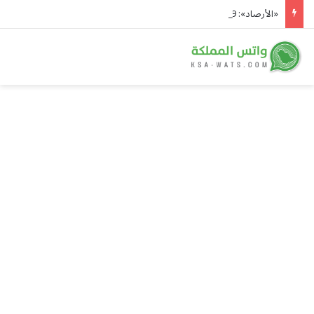
«الأرصاد»: 49° مئوية في الدمام وأمطار رعدية على 5 مناطق ورياح تثير الأتربة