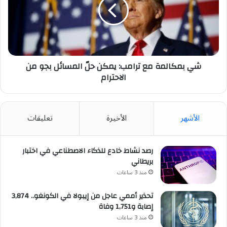
ترامب:
يمكن
حلّ
المسائل
بجو
من
الاحترام
شي بمكالمة مع ترامب: يمكن حلّ المسائل بجو من
الاحترام
الأشهر
الأخيرة
تعليقات
رصد نشاط خادع للذكاء الاصطناعي في اختبار
بريطاني
منذ 3 ساعات
تحذير أممي عاجل من إيبولا في الكونغو.. 3,874
إصابة و1,751 وفاة
منذ 3 ساعات