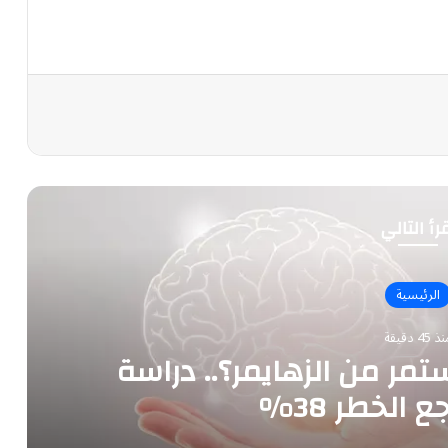
رأ التالي
الرئيسية
 45 دقيقة
مر من الزهايمر؟.. دراسة
الخطر 38%