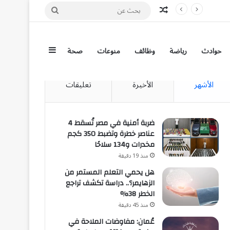
مقال عشوائي
بحث
عن
إضافة عمود جان
حوادث
رياضة
وظائف
منوعات
صحة
الأشهر
الأخيرة
تعليقات
ضربة أمنية في مصر تُسقط 4
عناصر خطرة وتضبط 350 كجم
مخدرات و134 سلاحًا
منذ 19 دقيقة
هل يحمي التعلم المستمر من
الزهايمر؟.. دراسة تكشف تراجع
الخطر 38%
منذ 45 دقيقة
عُمان: مفاوضات الملاحة في