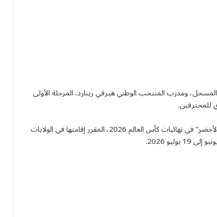
 المسحل، ومدرب المنتخب الوطني هيرفي رينارد، المرحلة الأولى
ي للمحترفين.
وتأتي هذه الخطوة ضمن برنامج الإعداد المبكر لمشاركة “الأخضر” في نهائيات كأس العالم 2026، المقرر إقامتها في الولايات