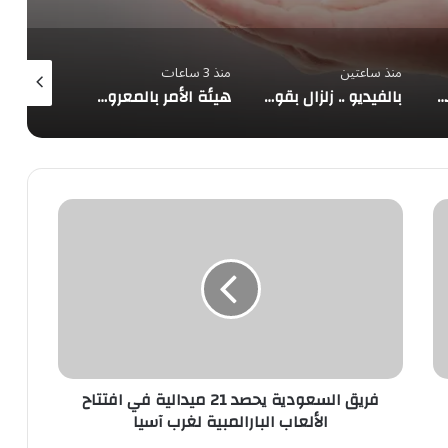
منذ ساعتين
منذ 3 ساعات
منذ 4 ساعات
عُمان: مفاوضات الملاحة في مضيق هرمز تتقدم بإيجابية وتحذير من تهديدات السفن
بالفيديو .. زلزال بقوة 6.8 يهز غرفة عمليات في اليابان والطاقم الطبي يواصل الجراحة
هيئة الأمر بالمعروف في الباحة تُفعّل الحافلة التوعوية بمهرجان العسل الدولي الثامن عشر
فريق
السعودية
يحصد
21
ميدالية
في
افتتاح
الألعاب
البارالمبية
لغرب
فريق السعودية يحصد 21 ميدالية في افتتاح
آسيا
الألعاب البارالمبية لغرب آسيا