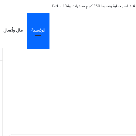
 الزهايمر؟.. دراسة تكشف تراجع الخطر 38%
الرئيسية
مال وأعمال