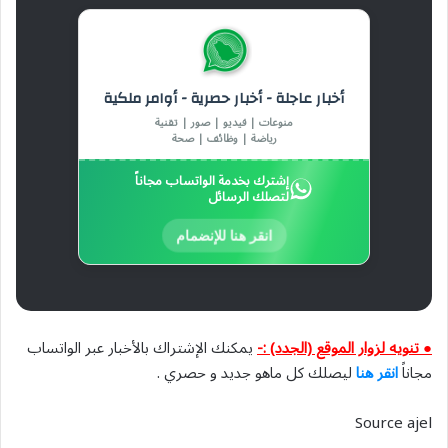
أخبار عاجلة - أخبار حصرية - أوامر ملكية
منوعات | فيديو | صور | تقنية
رياضة | وظائف | صحة
إشترك بخدمة الواتساب مجاناً
لتصلك الرسائل
انقر هنا للإنضمام
● تنويه لزوار الموقع (الجدد) :-
يمكنك الإشتراك بالأخبار عبر الواتساب
مجاناً
انقر هنا
ليصلك كل ماهو جديد و حصري .
Source ajel