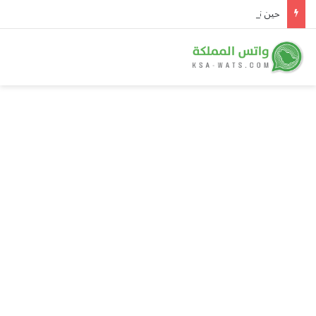
حين تعطش بلادُ المطر.. «هايد بارك» يتحول إلى صحراء ونصف إنجلترا في حالة جفاف رسمية