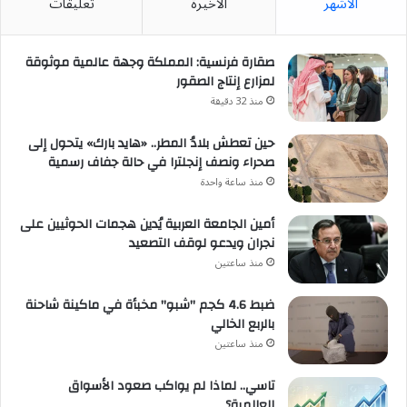
الأشهر
الأخيرة
تعليقات
صقارة فرنسية: المملكة وجهة عالمية موثوقة
لمزارع إنتاج الصقور
منذ 32 دقيقة
حين تعطش بلادُ المطر.. «هايد بارك» يتحول إلى
صحراء ونصف إنجلترا في حالة جفاف رسمية
منذ ساعة واحدة
أمين الجامعة العربية يُدين هجمات الحوثيين على
نجران ويدعو لوقف التصعيد
منذ ساعتين
ضبط 4.6 كجم "شبو" مخبأة في ماكينة شاحنة
بالربع الخالي
منذ ساعتين
تاسي.. لماذا لم يواكب صعود الأسواق
العالمية؟