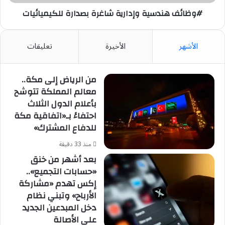
#وظائف هندسية وإدارية شاغرة بصدارة للكيميائيات
الأشهر
الأخيرة
تعليقات
من الرياض إلى مكة..
معالم المملكة تتوشح
بأعلام الدول الثلاث
احتفاءً بـ«اتفاقية مكة
للدفاع المشترك»
منذ 33 دقيقة
بعد أشهر من خنق
«حسابات التجميع»..
إكس تهدم «مشاركة
الأرباح» وتبني نظام
دخل المبدعين الجديد
على الأصالة