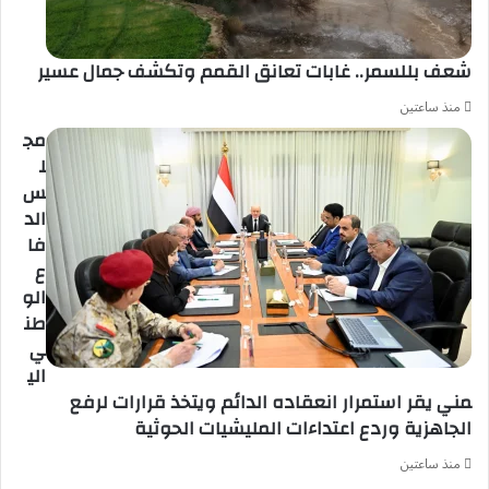
شعف بللسمر.. غابات تعانق القمم وتكشف جمال عسير
منذ ساعتين
مج
ل
س
الد
فا
ع
الو
طن
ي
الي
مني يقر استمرار انعقاده الدائم ويتخذ قرارات لرفع
الجاهزية وردع اعتداءات المليشيات الحوثية
منذ ساعتين