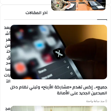
آخر المقالات
بعد
أش
هر
من
خن
ق
«ح
سا
بات
الت
جميع».. إكس تهدم «مشاركة الأرباح» وتبني نظام دخل
المبدعين الجديد على الأصالة
منذ ساعة واحدة
مج