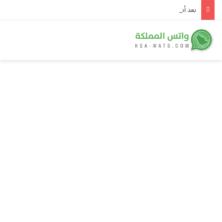
بعد أشهر من خنق «حسابات التجميع».. إكس تهدم «مشاركة الأرباح» وتبني نظام دخل المبدعين الجديد على الأصالة