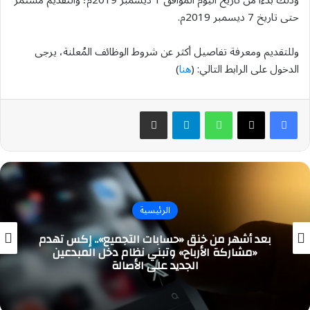
وذلك بدءًا من تاريخ اليوم الموافق 1 ديسمبر 2019م؛ والتقديم مستمر
حتى تاريخ 7 ديسمبر 2019م.
وللتقديم ومعرفة تفاصيل أكثر عن شروط الوظائف المُعلنة، يرجى
الدخول على الرابط التالي: (
هنا
)
واتساب
تيلقرام
مشاركة عبر البريد
الرئيسية
بعد أشهر من خنق «حسابات التجميع».. إكس تهدم
«مشاركة الأرباح» وتبني نظام دخل المبدعين
الجديد على الأصالة