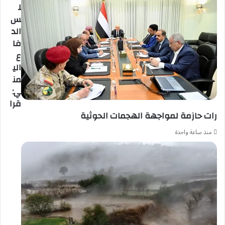
ل
س
الد
فا
ع
الي
من
ي:
قرا
رات حازمة لمواجهة الهجمات الحوثية
منذ ساعة واحدة