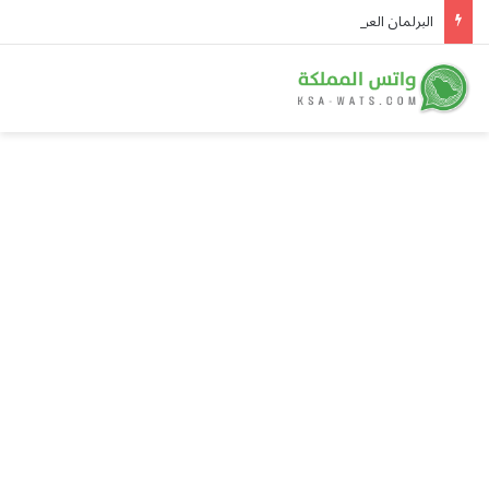
البرلمان العربي يدين هجمات الحوثيين على نجران ومأرب وحضرموت