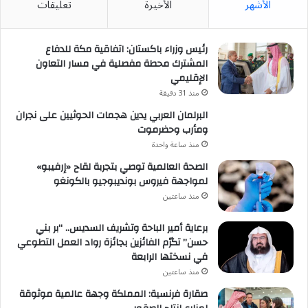
الأشهر
الأخيرة
تعليقات
رئيس وزراء باكستان: اتفاقية مكة للدفاع
المشترك محطة مفصلية في مسار التعاون
الإقليمي
منذ 31 دقيقة
البرلمان العربي يدين هجمات الحوثيين على نجران
ومأرب وحضرموت
منذ ساعة واحدة
الصحة العالمية توصي بتجربة لقاح «إرفيبو»
لمواجهة فيروس بونديبوجيو بالكونغو
منذ ساعتين
برعاية أمير الباحة وتشريف السديس.. “بر بني
حسن” تكرّم الفائزين بجائزة رواد العمل التطوعي
في نسختها الرابعة
منذ ساعتين
صقارة فرنسية: المملكة وجهة عالمية موثوقة