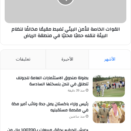
مقيمًا
مخالفًا
لنظام
البيئة
لنقله
القوات الخاصة للأمن البيئي تضبط مقيمًا مخالفًا لنظام
حطبًا
البيئة لنقله حطبًا محليًا في منطقة الرياض
محليًا
في
منطقة
الأشهر
الأخيرة
تعليقات
الرياض
بطولة صندوق الاستثمارات العامة للجولف
تنطلق في لندن بنسختها السادسة
منذ 39 دقيقة
رئيس وزراء باكستان يصل جدة ونائب أمير مكة
في مقدمة مستقبليه
منذ ساعتين
«عرش الحرف» يحقق مبيعات بـ100700 ريال من