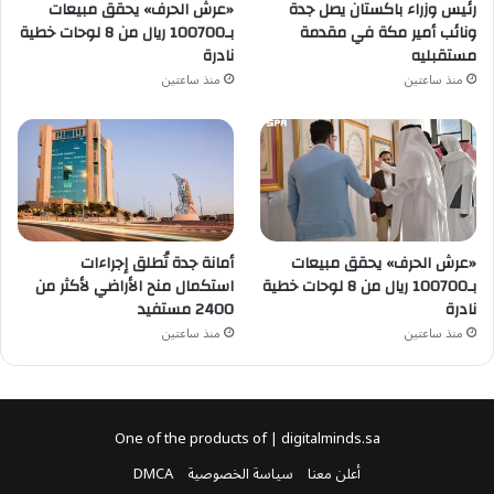
رئيس وزراء باكستان يصل جدة
«عرش الحرف» يحقق مبيعات
ونائب أمير مكة في مقدمة
بـ100700 ريال من 8 لوحات خطية
مستقبليه
نادرة
منذ ساعتين
منذ ساعتين
«عرش الحرف» يحقق مبيعات
أمانة جدة تُطلق إجراءات
بـ100700 ريال من 8 لوحات خطية
استكمال منح الأراضي لأكثر من
نادرة
2400 مستفيد
منذ ساعتين
منذ ساعتين
One of the products of | digitalminds.sa
أعلن معنا
سياسة الخصوصية
DMCA