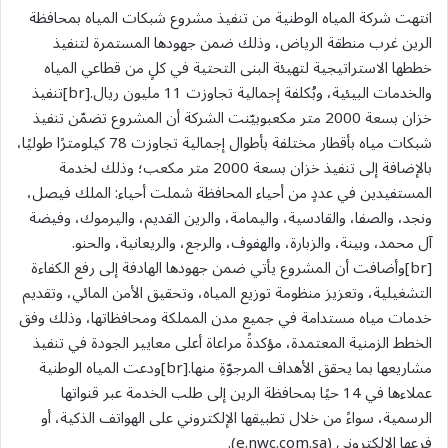
انتهت شركة المياه الوطنية من تنفيذ مشروع شبكات المياه بمحافظة
الرين غرب منطقة الرياض، وذلك ضمن جهودها المستمرة لتنفيذ
خططها الاستراتيجية لتهيئة البنى التحتية في كلٍ من قطاعي المياه
والخدمات البيئية، وبُكلفة إجمالية تجاوزت 11 مليون ريال.[br]تنفيذ
خزان بسعة 2000 متر مكعبوبيّنت الشركة أن المشروع تضمّن تنفيذ
شبكات مياه بأقطار مختلفة بأطوال إجمالية تجاوزت 78 كيلومترًا طوليًا،
بالإضافة إلى تنفيذ خزان بسعة 2000 متر مكعب؛ وذلك لخدمة
المستفيدين في عددٍ من أحياء المحافظة شملت أحياء: الملك فيصل،
ونجد، والصفا، والقادسية، واليمامة، والرين القديم، واليرموك، وفيضة
آل محمد، وبينة، والزبارة، والهفوف، والرجع، والريعانية، والحنو.
[br]وأضافت أن المشروع يأتي ضمن جهودها الهادفة إلى رفع الكفاءة
التشغيلية، وتعزيز منظومة توزيع المياه، وتحقيق الأمن المائي، وتقديم
خدمات مياه مستدامة في جميع مدن المملكة ومحافظاتها، وذلك وفق
الخطط الزمنية المعتمدة، مؤكدةً مراعاة أعلى معايير الجودة في تنفيذ
مشاريعها بما يحقق الأهداف المرجوّةِ منها.[br]ودعت المياه الوطنية
عملاءها في 14 حيًا بمحافظة الرين إلى طلب الخدمة عبر قنواتها
الرسمية، سواءً من خلال تطبيقها الإلكتروني على الهواتف الذكية، أو
فرعها الإلكتروني (e.nwc.com.sa).