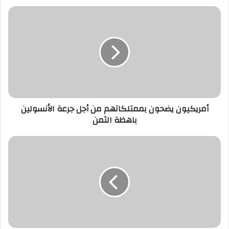
أمريكيون
يضحون
بممتلكاتهم
من
أجل
جرعة
الأنسولين
باهظة
الثمن
أمريكيون يضحون بممتلكاتهم من أجل جرعة الأنسولين
باهظة الثمن
«شارب»
تهدد
«سامسونج»
و«هواوي»
بهاتف
غير
مسبوق