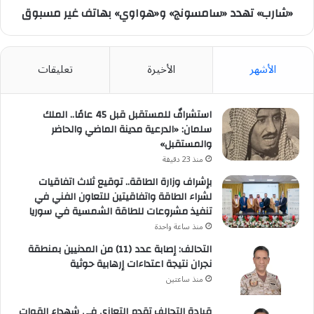
«شارب» تهدد «سامسونج» و«هواوي» بهاتف غير مسبوق
الأشهر
الأخيرة
تعليقات
استشرافٌ للمستقبل قبل 45 عامًا.. الملك
سلمان: «الدرعية مدينة الماضي والحاضر
والمستقبل»
منذ 23 دقيقة
بإشراف وزارة الطاقة.. توقيع ثلاث اتفاقيات
لشراء الطاقة واتفاقيتين للتعاون الفني في
تنفيذ مشروعات للطاقة الشمسية في سوريا
منذ ساعة واحدة
التحالف: إصابة عدد (11) من المدنيين بمنطقة
نجران نتيجة اعتداءات إرهابية حوثية
منذ ساعتين
قيادة التحالف تقدم التعازي في شهداء القوات