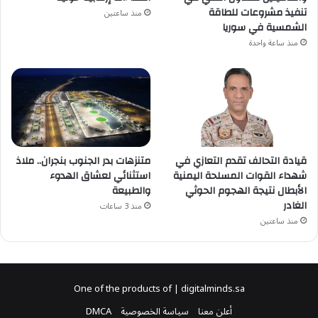
تنفيذ مشروعات للطاقة
منذ ساعتين
الشمسية في سوريا
منذ ساعة واحدة
قيادة التحالف تقدم التعازي في
متنزهات بدر الجنوب بنجران.. ملاذ
شهداء القوات المسلحة اليمنية
استثنائي لعشاق الهدوء
الأبطال نتيجة الهجوم الحوثي
والطبيعة
الغادر
منذ 3 ساعات
منذ ساعتين
One of the products of | digitalminds.sa
أعلن معنا
سياسة الخصوصية
DMCA