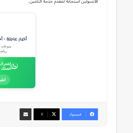
الأنسولين استجابة لمقدم خدمة التأمين.
أخبار عاجلة - أ
منوعات |
رياض
إشترك ب
لتصلك 
انقر
مشاركة عبر البريد
فيسبوك
‫X