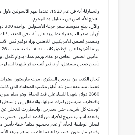
والمفارقة أنه في عام 1923، عندما ظهر 
العلاج الأساسي في متناول يد الجميع.
والآن، يبلغ متوسط سعر جرعة الأنسولين الواحدة 300 دولار، وتسيطر على السوق ثلاثة علامات تجارية كبرى.
أي أن سعر الجرعة زاد بما يزيد على ألف في المئة، وذ
وتتصدر قصص الأمريكيين اللاهثين وراء توفير ثمن الأنسو
التأمين الصحي الخاص بوالدته. ورغم عمله بدوام كامل، وتخ
تأمين صحي مستقل، أو توفير ألف دولار شهريا لشراء جر
كحال الكثير من مرضى السكري، مرت مارستون بفترات غا
فمثلا، منذ عدة سنوات، أُغلق مكتب المحاماة الذي كان
2880 دولار شهريا للبقاء على قيد الحياة، وهو مبلغ يفوق راتبي الشهري من وظيفة تتطلب 50 ساعة عمل أسبوعيا.”
واضطرت مارستون لترك منزلها، والانتقال إلى واشنطن ا
“وبعت كل شيء..، حتى سيارتي، واضطررت للتخلي عن كلبي
وتتعدد أسباب خروج الأفراد من أنظمة التأمين الصحي، 
فقدان الوظيفة فجأة، أو عدم تحملهم تكلفة خطة تأمين م