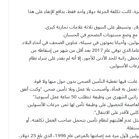
الأنسولين لأول مرة، كانت تكلفة الجرعة دولار واحد فقط، بدافع الإبقاء على هذا
لك مع وضع مستويات التضخم في الحسبان.
لين، وأحيانا يموتون في سبيله، عناوين الصحف في أنحاء البلاد.
وربما أشهرها على الإطلاق كانت قصة أليك سميث، 26 عاما،الذي توفي عام 2017 بعد أقل من شهر من إسقاطه من
طي راتبه للحد الأدنى للأجور، إلا أنه لم يقدر على شراء نظام
عات الأنسولين.
بت فيها تغطية التأمين الصحي بدون حول منها ولا قوة.
ت تعمل به فجأة، وأصبحت بلا عمل وبلا تأمين صحي. “وكنت أنفق
لعاصمة للحصول على وظيفة تأمن لها ثمن جرعات الأنسولين.
 لأقدر على الانتقال”.
مثل عدم أهليتهم لنظام تأمين يتحمل صاحب العمل تكلفته، أو
ستقلة.
وتتندر مارستون بصدمتها عندما علمت بسعر جرعة الأنسولين لأول مرة عند إصابتها بالمرض عام 1996، الذي بلغ 25 دولار،