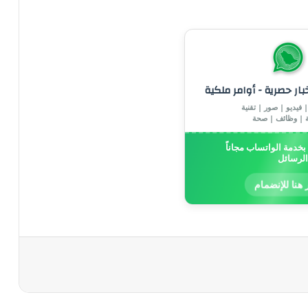
خبار حصرية - أوامر ملكية
 فيديو | صور | تقنية
ة | وظائف | صحة
خدمة الواتساب مجاناً
الرسائل
 هنا للإنضمام