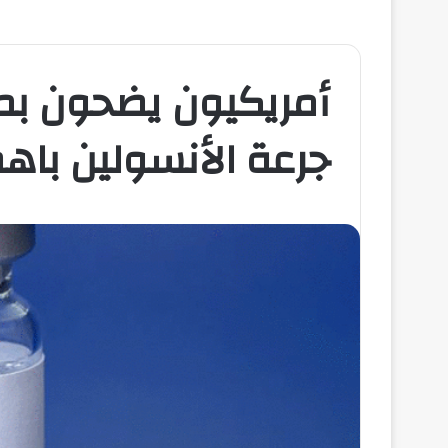
أمريكيون يضحون بم
جرعة الأنسولين باه