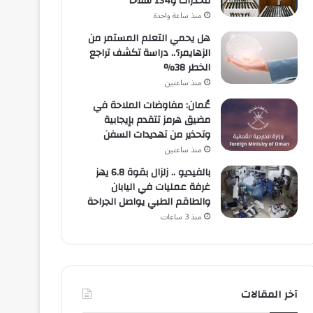
مخدرات و134 سلاحًا
منذ ساعة واحدة
هل يحمي التعلم المستمر من
الزهايمر؟.. دراسة تكشف تراجع
الخطر 38%
منذ ساعتين
عُمان: مفاوضات الملاحة في
مضيق هرمز تتقدم بإيجابية
وتحذير من تهديدات السفن
منذ ساعتين
بالفيديو .. زلزال بقوة 6.8 يهز
غرفة عمليات في اليابان
والطاقم الطبي يواصل الجراحة
منذ 3 ساعات
آخر المقالات