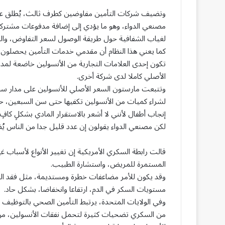
وتضيف شركات التأمين مفاوضين كطرف ثالث، يُطلق عل
مصنعي الدواء، وهو ما يؤدي إلى إضافة مدفوعات مشتركة 
لغياب الشفافية حول طريقة الوصول لسعر التفاوض، وال
كما يعني هذا النظام أن مقدمي خدمات التأمين يحصلون ع
تكون إحدى العلامات التجارية من الأنسولين خاضعة لم
الأصلي كاملا لدى شركة أخرى.
وتتبعت مارستون السعر الأصلي للأنسولين على مدار سنوات
لشراء كميات من الأنسولين تكفيها حتى سن السبعين، حال
إنجاب أطفال لأنني لا أشعر بالاستقرار المادي بشكلٍ كافٍ.
لكن مصنعي الدواء يقولون إن عدد قليل جدا من الناس يُض
قالت رابطة السكري الأمريكية إن تغيير الأنواع لأسباب غ
المستمرة للمريض، واستشارة الطبيب.
وقد يكون للأمر مضاعفات خطرة ومستديمة، مثل فقد ال
مستويات السكر في الدم، ارتفاعا وانخفاضا، بشكل حاد.
وفي الولايات المتحدة، يرتبط التأمين الصحي بالتوظيف 
من السكري تضحيات كثيرة لتحمل نفقات الأنسولين، من 