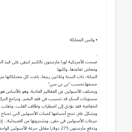
▪ واتس المملكة:
.
ضحت الأمريكية لورا مارستون بالكثير لتبقى على قيد الح
ومعاش تقاعدها، وكلبها.
الشابة، ذات الستة وثلاثين ربيعا، باعت كل ممتلكاتها م
جسمها.بحسب “بي بي سي”
ويختلف الأنسولين عن العقاقير العادية. وهو بالأساس ه
مستويات السكر قد تتسبب في فقد البصر، وتراجع الترك
انخفاضه فقد يؤدي إلى اضطراب وظائف القلب، وتقلب الم
وبشكل عام، تنتج أجسامها كميات الأنسولين التي تحتاج 
جرعات الأنسولين في حقن، ويشترونها من الصيدلية… إذا 
وتدفع مارستون 275 دولارا مقابل جرعة الأنسولين الواحدة، في غياب تأمين صحي.