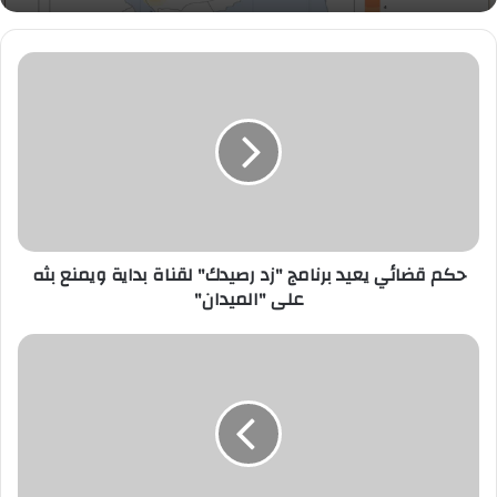
حكم
قضائي
يعيد
برنامج
"زد
رصيدك"
لقناة
بداية
ويمنع
بثه
حكم قضائي يعيد برنامج "زد رصيدك" لقناة بداية ويمنع بثه
على
على "الميدان"
"الميدان"
الغذاء
والدواء
تحذر
من
استخدام
Forever
Vitolize