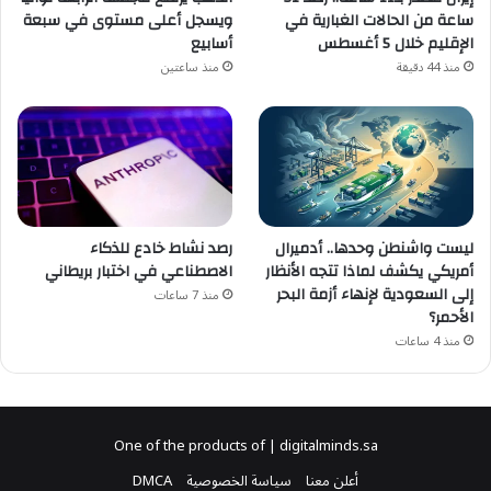
ساعة من الحالات الغبارية في
ويسجل أعلى مستوى في سبعة
الإقليم خلال 5 أغسطس
أسابيع
منذ 44 دقيقة
منذ ساعتين
ليست واشنطن وحدها.. أدميرال
رصد نشاط خادع للذكاء
أمريكي يكشف لماذا تتجه الأنظار
الاصطناعي في اختبار بريطاني
إلى السعودية لإنهاء أزمة البحر
منذ 7 ساعات
الأحمر؟
منذ 4 ساعات
One of the products of | digitalminds.sa
أعلن معنا
سياسة الخصوصية
DMCA