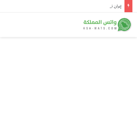
إيران تتصدر بـ11 ساعة.. رصد 31 ساعة من الحالات الغبارية في الإقليم خلال 5 أغسطس