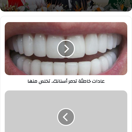
عادات
خاطئة
تدمر
أسنانك..
تخلص
منها
عادات خاطئة تدمر أسنانك.. تخلص منها
ليس
كل
صداع
إجهاد..
10
مؤشرات
لأمراض