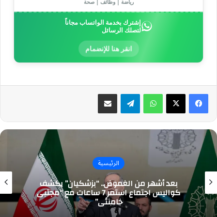
رياضة | وظائف | صحة
إشترك بخدمة الواتساب مجاناً
لتصلك الرسائل
انقر هنا للإنضمام
واتساب
تيلقرام
مشاركة عبر البريد
الرئيسية
بعد أشهر من الغموض.. “بزشكيان” يكشف
كواليس اجتماع استمر 7 ساعات مع “مجتبى
خامنئي”