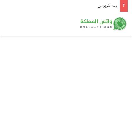
بعد أشهر من الغموض.. “بزشكيان” يكشف كواليس اجتماع استمر 7 ساعات مع “مجتبى خامنئي”