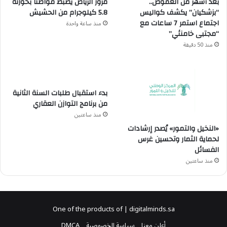
بعد أشهر من الغموض..
مرور الرياض يضبط مواطناً بحوزته
“بزشكيان” يكشف كواليس
5.8 كيلوجرام من الحشيش
اجتماع استمر 7 ساعات مع
منذ ساعة واحدة
“مجتبى خامنئي”
منذ 50 دقيقة
بدء استقبال طلبات السنة الثانية
من برنامج التوازن العقاري
منذ ساعتين
«النخيل والتمور» يُصدر إرشادات
لحماية الثمار وتحسين غرس
الفسائل
منذ ساعتين
One of the products of | digitalminds.sa
أعلن معنا
سياسة الخصوصية
DMCA