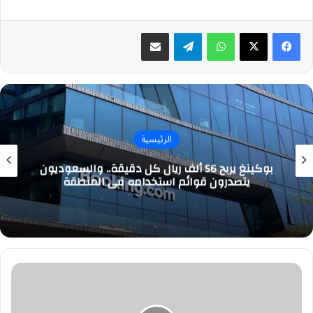
واتساب
تيلقرام
مشاركة عبر البريد
الرئيسية
بوكينغ يربح 56 ألف ريال كل دقيقة.. والسعوديون
يتصدرون قوائم استخدامه في المنطقة
فيديو
قصير