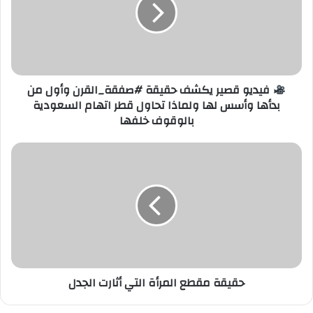
يكشف
حقيقة
#صفقة_القرن
وأول
من
بدأها
وأسس
فيديو قصير يكشف حقيقة #صفقة_القرن وأول من
لها
بدأها وأسس لها ولماذا تحاول قطر اتهام السعودية
ولماذا
بالوقوف خلفها
تحاول
قطر
حقيقة
اتهام
مقطع
السعودية
المرأة
بالوقوف
التي
خلفها
أثارت
الجدل
حقيقة مقطع المرأة التي أثارت الجدل