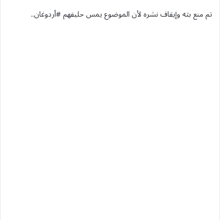
تم منع بثه وإيقاف نشره لأن الموضوع يمس حليفهم #أردوغان..