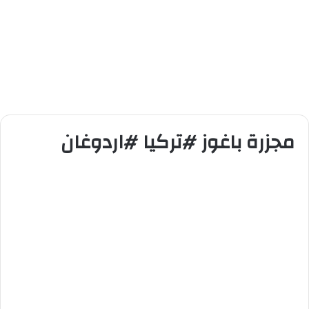
مجزرة باغوز #تركيا #اردوغان