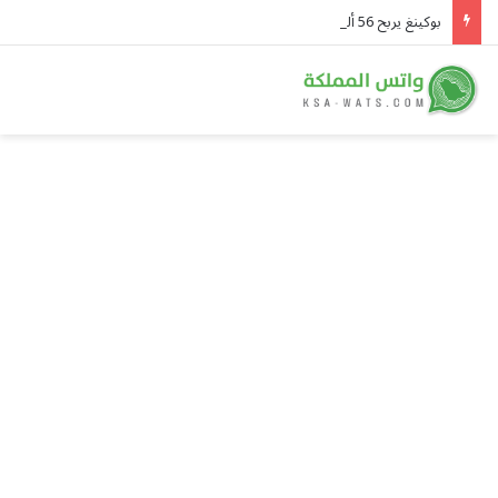
بوكينغ يربح 56 ألف ريال كل دقيقة.. والسعوديون يتصدرون قوائم استخدامه في المنطقة