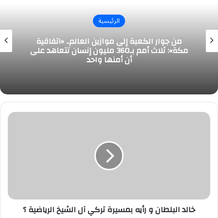
الرئيسية
من جوار الكعبة إلى موازين العالم.. «اتفاقية
مكة»: ثلاث أمم بـ360 مليون إنسان تتعاهد على
أن أمنها واحد
خالد
البلطان
و
رأيه
بمسيرة
تركي
آل
الشيخ
الرياضية
؟
خالد البلطان و رأيه بمسيرة تركي آل الشيخ الرياضية ؟