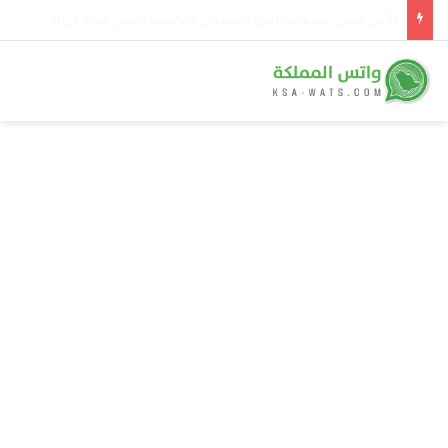
من جوار الكعبة إلى موازين العالم.. «اتفاقية مكة»: ثلاث أمم بـ360 مليون إنسان تتعاهد على أن أمنها واحد