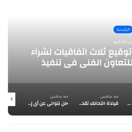
رأ التالي
الرئيسية
 53 دقيقة
توقيع ثلاث اتفاقيات لشراء
للتعاون الفني في تنفيذ
 الشمسية في سوريا
منذ ساعتين
منذ ساعتين
منذ 3 ساعات
التحالف: إصابة عدد (11) من المدنيين بمنطقة نجران نتيجة اعتداءات إرهابية حوثية
قيادة التحالف تقدم التعازي في شهداء القوات المسلحة اليمنية الأبطال نتيجة الهجوم الحوثي الغادر
«لن نتوانى عن أي إجراء».. مصدر سعودي مسؤول: تقارير استخباراتية عن تنسيق مليشياوي بإشراف الحرس الثوري للاعتداء على المملكة