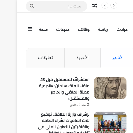
مقال عشوائي
بحث
عن
إضافة عمود جان
حوادث
رياضة
وظائف
منوعات
صحة
الأشهر
الأخيرة
تعليقات
استشرافٌ للمستقبل قبل 45
عامًا.. الملك سلمان: «الدرعية
مدينة الماضي والحاضر
والمستقبل»
منذ 9 دقائق
بإشراف وزارة الطاقة.. توقيع
ثلاث اتفاقيات لشراء الطاقة
واتفاقيتين للتعاون الفني في