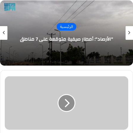
الرئيسية
"الأرصاد": أمطار صيفية متوقعة على 7 مناطق
بيان
مهم
من
حساب
المواطن
قبل
موعد
إيداع
دفعة