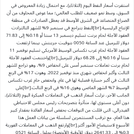
استقرت أسعار النفط اليوم (الثلاثاء)، مع احتمال زيادة المعروض في
السوق، وسط نمو ضعيف للطلب العالمي؛ مما عوض المخاوف من أن
الصراع المتصاعد في الشرق الأوسط قد يعطل الصادرات في منطقة
الإنتاج الرئيسية.[br]النفط يتراجع في سبتمبر 9% للشهر الثالثزادت
العقود الآجلة لخام برنت تسليم ديسمبر 13 سنتا أو 0.18% إلى 71.83
دولار للبرميل عند الساعة 0050 بتوقيت جرينتش. بينما ارتفعت
العقود الآجلة لخام غرب تكساس الوسيط الأمريكي تسليم نوفمبر 11
سنتا أو 0.16% إلى 68.28 دولار للبرميل.[br]واختتمت العقود الآجلة
لخام برنت تعاملات سبتمبر أمس على انخفاض 9%، وهو تراجع للشهر
الثالث وأكبر انخفاض شهري منذ نوفمبر 2022. وهوت 17% في الربع
الثالث في أكبر خسارة فصلية لها في عام. وانخفض خام غرب تكساس
الوسيط 7% الشهر الماضي وهوى 16% في الربع الثالث.[br]على
الجانب الآخر، نزلت أسعار الذهب في التعاملات المبكرة اليوم (الثلاثاء)،
دون أعلى مستوى لها، متأثرةً بتصريحات رئيس مجلس الاحتياطي
الفيدرالي، التي قللت من التوقعات بخفض أسعار الفائدة بمقدار كبير
هذا العام، مع ترقب المستثمرين لسلسلة من بيانات العمل هذا
الأسبوع لاستيضاح الأمور أكثر.[br]وارتفع الذهب في المعاملات الفورية
0.3% إلى 2641.33 دولار للأوقية (الأونصة) بحلول الساعة 0521