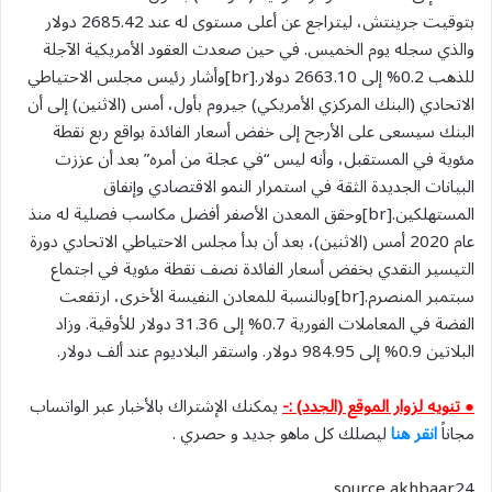
بتوقيت جرينتش، ليتراجع عن أعلى مستوى له عند 2685.42 دولار
والذي سجله يوم الخميس. في حين صعدت العقود الأمريكية الآجلة
للذهب 0.2% إلى 2663.10 دولار.[br]وأشار رئيس مجلس الاحتياطي
الاتحادي (البنك المركزي الأمريكي) جيروم بأول، أمس (الاثنين) إلى أن
البنك سيسعى على الأرجح إلى خفض أسعار الفائدة بواقع ربع نقطة
مئوية في المستقبل، وأنه ليس “في عجلة من أمره” بعد أن عززت
البيانات الجديدة الثقة في استمرار النمو الاقتصادي وإنفاق
المستهلكين.[br]وحقق المعدن الأصفر أفضل مكاسب فصلية له منذ
عام 2020 أمس (الاثنين)، بعد أن بدأ مجلس الاحتياطي الاتحادي دورة
التيسير النقدي بخفض أسعار الفائدة نصف نقطة مئوية في اجتماع
سبتمبر المنصرم.[br]وبالنسبة للمعادن النفيسة الأخرى، ارتفعت
الفضة في المعاملات الفورية 0.7% إلى 31.36 دولار للأوقية. وزاد
البلاتين 0.9% إلى 984.95 دولار. واستقر البلاديوم عند ألف دولار.
● تنويه لزوار الموقع (الجدد) :-
يمكنك الإشتراك بالأخبار عبر الواتساب
مجاناً
انقر هنا
ليصلك كل ماهو جديد و حصري .
source akhbaar24