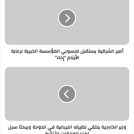
الشرقية
يستقبل
منسوبي
المؤسسة
الخيرية
لرعاية
الأيتام
“إخاء”
أمير الشرقية يستقبل منسوبي المؤسسة الخيرية لرعاية
الأيتام “إخاء”
وزير
الخارجية
يلتقي
نظيرته
النيبالية
في
الدوحة
ويبحثا
سبل
تعزيز
وزير الخارجية يلتقي نظيرته النيبالية في الدوحة ويبحثا سبل
العلاقات
تعزيز العلاقات الثنائية