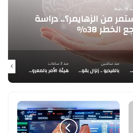
 38 دقيقة
مر من الزهايمر؟.. دراسة
الخطر 38%
منذ ساعتين
منذ 3 ساعات
منذ 3 ساعات
عُمان: مفاوضات الملاحة في مضيق هرمز تتقدم بإيجابية وتحذير من تهديدات السفن
بالفيديو .. زلزال بقوة 6.8 يهز غرفة عمليات في اليابان والطاقم الطبي يواصل الجراحة
هيئة الأمر بالمعروف في الباحة تُفعّل الحافلة التوعوية بمهرجان العسل الدولي الثامن عشر
تاسي
يرتفع
1.1%
بأعلى
إغلاق