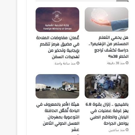
هل يحمي التعلم
عُمان: مفاوضات الملاحة
المستمر من الزهايمر؟..
في مضيق هرمز تتقدم
دراسة تكشف تراجع
بإيجابية وتحذير من
الخطر 38%
تهديدات السفن
منذ 38 دقيقة
منذ ساعة واحدة
هيئة الأمر بالمعروف في
بالفيديو .. زلزال بقوة 6.8
الباحة تُفعّل الحافلة
يهز غرفة عمليات في
التوعوية بمهرجان
اليابان والطاقم الطبي
العسل الدولي الثامن
يواصل الجراحة
عشر
منذ ساعتين