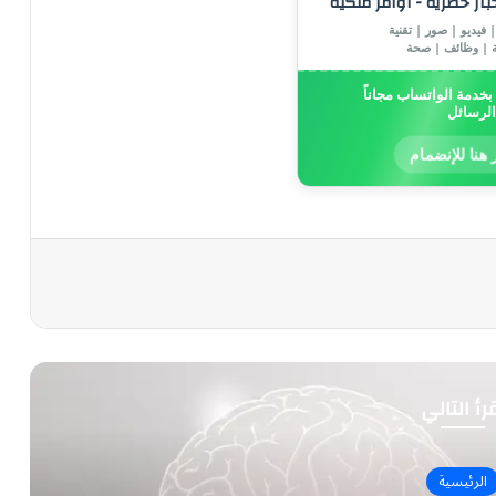
خبار حصرية - أوامر ملكية
 فيديو | صور | تقنية
ة | وظائف | صحة
خدمة الواتساب مجاناً
الرسائل
 هنا للإنضمام
رأ التالي
الرئيسية