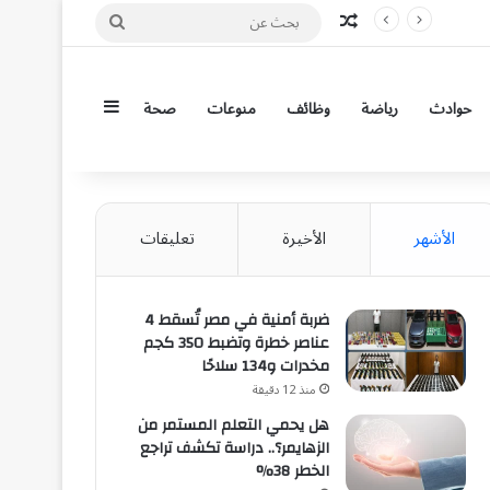
مقال عشوائي
بحث
عن
إضافة عمود جان
حوادث
رياضة
وظائف
منوعات
صحة
الأشهر
الأخيرة
تعليقات
ضربة أمنية في مصر تُسقط 4
عناصر خطرة وتضبط 350 كجم
مخدرات و134 سلاحًا
منذ 12 دقيقة
هل يحمي التعلم المستمر من
الزهايمر؟.. دراسة تكشف تراجع
الخطر 38%