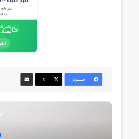
أخبار عاجلة - أ
منوعات |
رياض
إشترك ب
لتصلك 
انقر
مشاركة عبر البريد
فيسبوك
‫X
أق