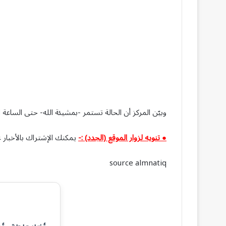
وبيّن المركز أن الحالة تستمر -بمشيئة الله- حتى الساعة الـ 4 عصرً
● تنويه لزوار الموقع (الجدد) :-
يمكنك الإشتراك بالأخبار ع
source almnatiq