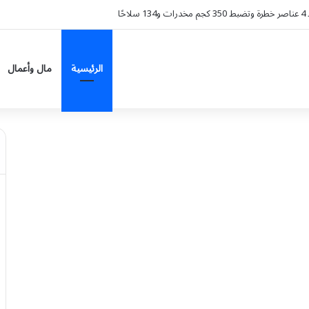
 الزهايمر؟.. دراسة تكشف تراجع الخطر 38%
الرئيسية
مال وأعمال