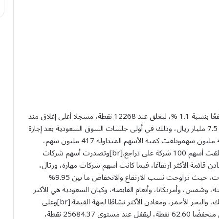
أغلق مؤشر السوق السعودي، تعاملات اليوم الثلاثاء، مرتفعًا بنسبة 1.1 %، ليغلق عند 12268 نقطة، مسجلا أعلى إغلاق منذ
مايو الماضي، بحجم تداولات بلغت قيمتها الإجمالية نحو 7.5 مليار ريال، وذلك في أولى جلسات السوق السعودية بعد إجازة
اليوم الوطني الـ94.[br]بلغت كمية الأسهم المتداولة 417 مليون سهموبلغت كمية الأسهم المتداولة 417 مليون سهم،
سجلت فيها أسهم 117 شركة ارتفاعًا في قيمتها، فيما أغلقت أسهم 100 شركة على تراجع.[br]وتصدرت أسهم شركات
ادن قائمة الأكثر ارتفاعًا، فيما كانت أسهم شركات مهارة، ورتال،
ودار الأركان، وإكسترا، والمنجم الأكثر انخفاضًا في التعاملات، حيث تراوحت نسب الارتفاع والانخفاض ما بين 9.95%
لباحة، وشمس، وأمريكانا، وأنعام القابضة، وكيان السعودية هي الأكثر
نشاطًا، فيما كانت أسهم شركات الأهلي، والراجحي، وسابك، والبحر الأحمر، ومعادن الأكثر نشاطًا لجهة القيمة.[br]وعلى
مستوى مؤشر الأسهم السعودية الموازية “نمو”، فقد أغلق منخفضًا 62.60 نقطة، ليقفل عند مستوى 25684.37 نقطة،