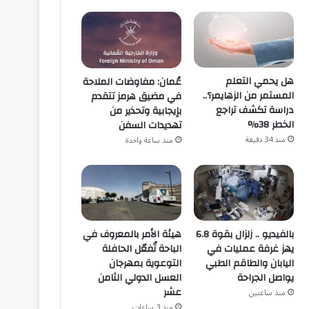
هل يحمي التعلم
عُمان: مفاوضات الملاحة
المستمر من الزهايمر؟..
في مضيق هرمز تتقدم
دراسة تكشف تراجع
بإيجابية وتحذير من
الخطر 38%
تهديدات السفن
منذ 34 دقيقة
منذ ساعة واحدة
هيئة الأمر بالمعروف في
بالفيديو .. زلزال بقوة 6.8
الباحة تُفعّل الحافلة
يهز غرفة عمليات في
التوعوية بمهرجان
اليابان والطاقم الطبي
العسل الدولي الثامن
يواصل الجراحة
عشر
منذ ساعتين
منذ 3 ساعات