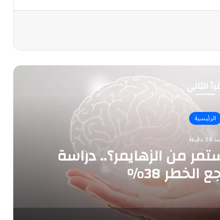
رأ التالي
الرئيسية
 34 دقيقة
مر من الزهايمر؟.. دراسة
الخطر 38%