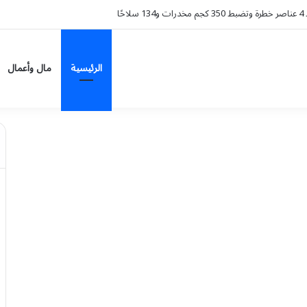
 الزهايمر؟.. دراسة تكشف تراجع الخطر 38%
الرئيسية
مال وأعمال