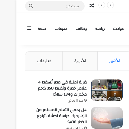
مقال عشوائي
بحث
عن
إضافة عمود جان
حوادث
رياضة
وظائف
منوعات
صحة
الأشهر
الأخيرة
تعليقات
ضربة أمنية في مصر تُسقط 4
عناصر خطرة وتضبط 350 كجم
مخدرات و134 سلاحًا
منذ 8 دقائق
هل يحمي التعلم المستمر من
الزهايمر؟.. دراسة تكشف تراجع
الخطر 38%
منذ 34 دقيقة