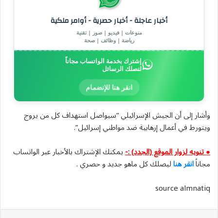
أخبار عاجلة - أخبار حصرية - أوامر ملكية
منوعات | فيديو | صور | تقنية
رياضة | وظائف | صحة
إشترك بخدمة الواتساب مجاناً
لتصلك الرسائل
انقر هنا للإنضمام
وأشار إلى أن الجيش الإسرائيلي “سيواصل استهداف كل من يروج
ويتورط في أعمال إرهابية ضد مواطني إسرائيل”.
● تنويه لزوار الموقع (الجدد) :-
يمكنك الإشتراك بالأخبار عبر الواتساب
مجاناً
انقر هنا
ليصلك كل ماهو جديد و حصري .
source almnatiq
واتساب
تيلقرام
مشاركة عبر البريد