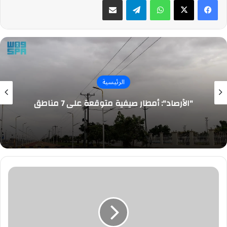
الرئيسية
"الأرصاد": أمطار صيفية متوقعة على 7 مناطق
وزير
الثقافة
يلتقي
المبتعثين
بلندن