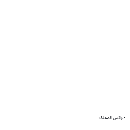
▪︎ واتس المملكة