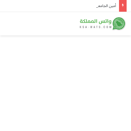
أمين الجامعة العربية يُدين هجمات الحوثيين على نجران ويدعو لوقف التصعيد