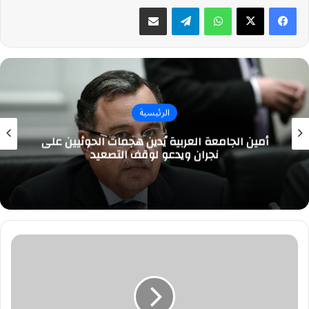
واتساب
تيلقرام
مشاركة عبر البريد
الرئيسية
أمين الجامعة العربية يُدين هجمات الحوثيين على
نجران ويدعو لوقف التصعيد
قانون
برازيلي
يعتبر
الأمواج
كائنات