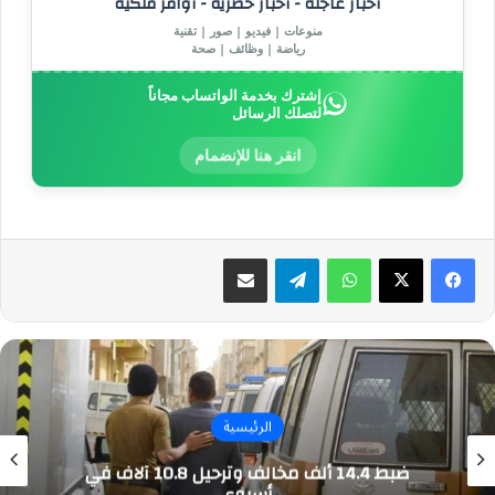
أخبار عاجلة - أخبار حصرية - أوامر ملكية
منوعات | فيديو | صور | تقنية
رياضة | وظائف | صحة
إشترك بخدمة الواتساب مجاناً
لتصلك الرسائل
انقر هنا للإنضمام
واتساب
تيلقرام
مشاركة عبر البريد
الرئيسية
ضبط 14.4 ألف مخالف وترحيل 10.8 آلاف في
أسبوع