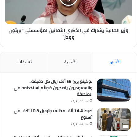
الثمانين
لمؤسستي
“بريتون
وودز”
وزير المالية يشارك في الذكرى الثمانين لمؤسستي “بريتون
وودز”
الأشهر
الأخيرة
تعليقات
بوكينغ يربح 56 ألف ريال كل دقيقة..
والسعوديون يتصدرون قوائم استخدامه في
المنطقة
منذ 32 دقيقة
ضبط 14.4 ألف مخالف وترحيل 10.8 آلاف في
أسبوع
منذ 44 دقيقة