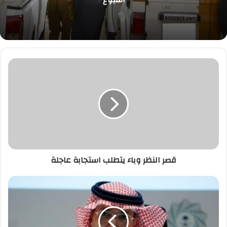
قصر
النظر
وباء
يتطلب
استجابة
عاجلة
قصر النظر وباء يتطلب استجابة عاجلة
وزير
المالية
يشارك
في
الذكرى