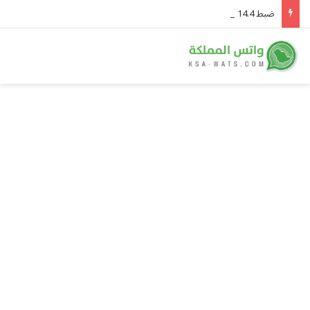
ضبط 14.4 ألف مخالف وترحيل 10.8 آلاف في أسبوع