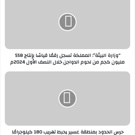
البيئة”:
المملكة
تسجل
رقمًا
قياسًا
بإنتاج
558
مليون
كجم
“وزارة البيئة”: المملكة تسجل رقمًا قياسًا بإنتاج 558
من
مليون كجم من لحوم الدواجن خلال النصف الأول 2024م
لحوم
الدواجن
حرس
خلال
الحدود
النصف
بمنطقة
الأول
عسير
2024م
يحبط
تهريب
180
كيلوجرامًا
من
نبات
حرس الحدود بمنطقة عسير يحبط تهريب 180 كيلوجرامًا