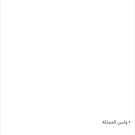
▪︎ واتس المملكة