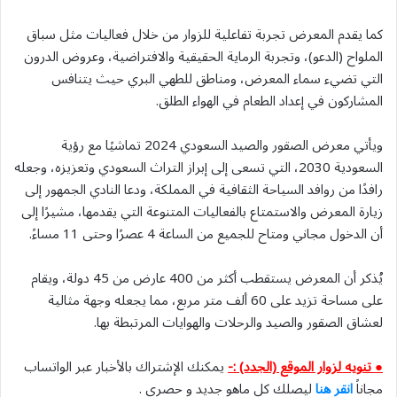
كما يقدم المعرض تجربة تفاعلية للزوار من خلال فعاليات مثل سباق
الملواح (الدعو)، وتجربة الرماية الحقيقية والافتراضية، وعروض الدرون
التي تضيء سماء المعرض، ومناطق للطهي البري حيث يتنافس
المشاركون في إعداد الطعام في الهواء الطلق.
ويأتي معرض الصقور والصيد السعودي 2024 تماشيًا مع رؤية
السعودية 2030، التي تسعى إلى إبراز التراث السعودي وتعزيزه، وجعله
رافدًا من روافد السياحة الثقافية في المملكة، ودعا النادي الجمهور إلى
زيارة المعرض والاستمتاع بالفعاليات المتنوعة التي يقدمها، مشيرًا إلى
أن الدخول مجاني ومتاح للجميع من الساعة 4 عصرًا وحتى 11 مساءً.
يُذكر أن المعرض يستقطب أكثر من 400 عارض من 45 دولة، ويقام
على مساحة تزيد على 60 ألف متر مربع، مما يجعله وجهة مثالية
لعشاق الصقور والصيد والرحلات والهوايات المرتبطة بها.
● تنويه لزوار الموقع (الجدد) :-
يمكنك الإشتراك بالأخبار عبر الواتساب
مجاناً
انقر هنا
ليصلك كل ماهو جديد و حصري .