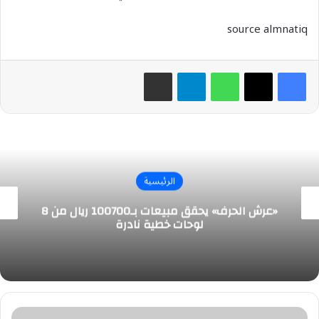
source almnatiq
واتساب
تيلقرام
مشاركة عبر البريد
الرئيسية
«عرش الحرف» يحقق مبيعات بـ100700 ريال من 8
لوحات خطية نادرة
“وزارة